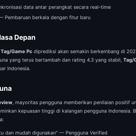
kronisasi data antar perangkat secara real-time
 Pembaruan berkala dengan fitur baru
Masa Depan
,
Tag/Game Pc
diprediksi akan semakin berkembang di 202
na yang terus bertambah dan rating 4.3 yang stabil,
Tag/
ar Indonesia.
una
eview
, mayoritas pengguna memberikan penilaian positif 
inkan kepuasan tinggi di kalangan pengguna Indonesia. B
a:
u dan mudah digunakan" — Pengguna Verified