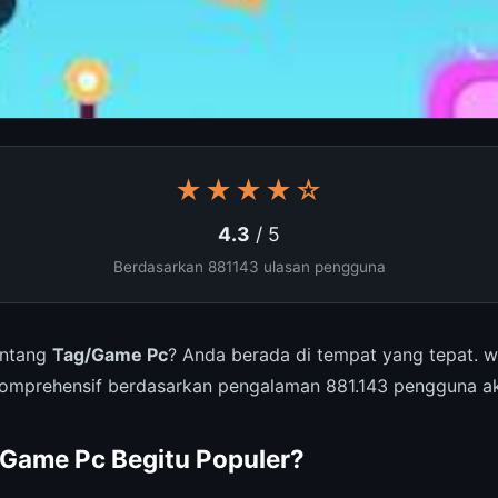
★★★★☆
4.3
/ 5
Berdasarkan 881143 ulasan pengguna
entang
Tag/Game Pc
? Anda berada di tempat yang tepat. 
omprehensif berdasarkan pengalaman 881.143 pengguna akt
Game Pc Begitu Populer?