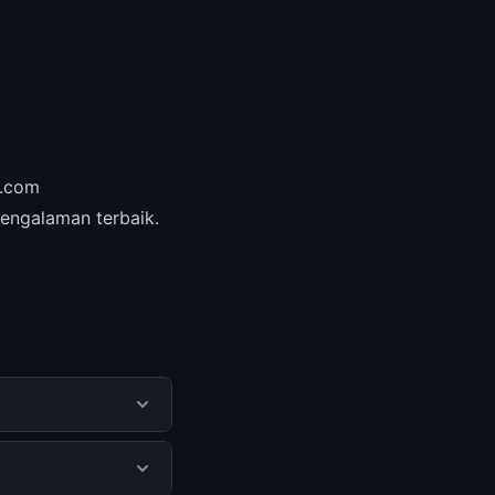
s.com
ngalaman terbaik.
atkan informasi
 dan mengikuti