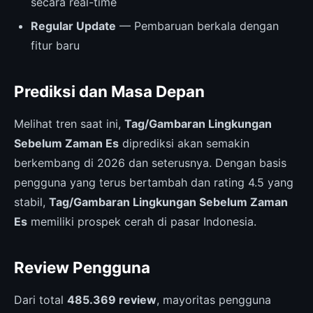
secara real-time
Regular Update
— Pembaruan berkala dengan
fitur baru
Prediksi dan Masa Depan
Melihat tren saat ini,
Tag/Gambaran Lingkungan
Sebelum Zaman Es
diprediksi akan semakin
berkembang di 2026 dan seterusnya. Dengan basis
pengguna yang terus bertambah dan rating 4.5 yang
stabil,
Tag/Gambaran Lingkungan Sebelum Zaman
Es
memiliki prospek cerah di pasar Indonesia.
Review Pengguna
Dari total
485.369 review
, mayoritas pengguna