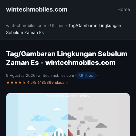
wintechmobiles.com
Home
wintechmobiles.com
›
Utilities
›
Tag/Gambaran Lingkungan
Sebelum Zaman Es
Tag/Gambaran Lingkungan Sebelum
Zaman Es - wintechmobiles.com
9 Agustus 2026
•
wintechmobiles.com
•
Utilities
•
★★★★☆ 4.5/5 (485369 ulasan)