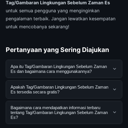
Tag/Gambaran Lingkungan Sebelum Zaman Es
untuk semua pengguna yang menginginkan
pengalaman terbaik. Jangan lewatkan kesempatan
untuk mencobanya sekarang!
Pertanyaan yang Sering Diajukan
Apa itu Tag/Gambaran Lingkungan Sebelum Zaman
Es dan bagaimana cara menggunakannya?
Tag/Gambaran Lingkungan Sebelum Zaman Es adalah
Apakah Tag/Gambaran Lingkungan Sebelum Zaman
layanan digital yang dirancang untuk membantu
Es tersedia secara gratis?
pengguna mendapatkan informasi lengkap dan
terpercaya. Anda dapat menggunakannya dengan
Ya, Tag/Gambaran Lingkungan Sebelum Zaman Es
Bagaimana cara mendapatkan informasi terbaru
mengunjungi situs resmi dan mengikuti panduan yang
dapat diakses secara gratis oleh semua pengguna.
tentang Tag/Gambaran Lingkungan Sebelum Zaman
Es?
tersedia.
Tidak ada biaya tersembunyi atau langganan yang
diperlukan untuk menggunakan layanan dasar yang