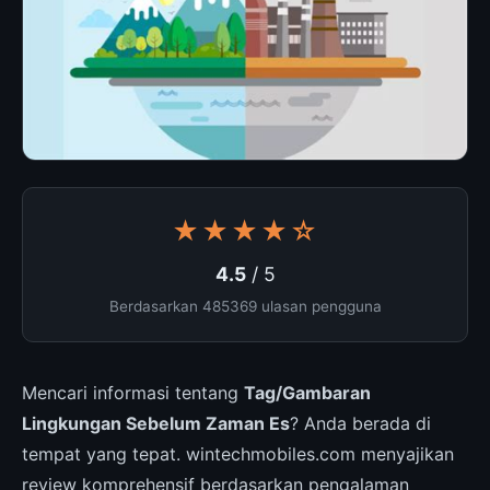
★★★★☆
4.5
/ 5
Berdasarkan 485369 ulasan pengguna
Mencari informasi tentang
Tag/Gambaran
Lingkungan Sebelum Zaman Es
? Anda berada di
tempat yang tepat. wintechmobiles.com menyajikan
review komprehensif berdasarkan pengalaman