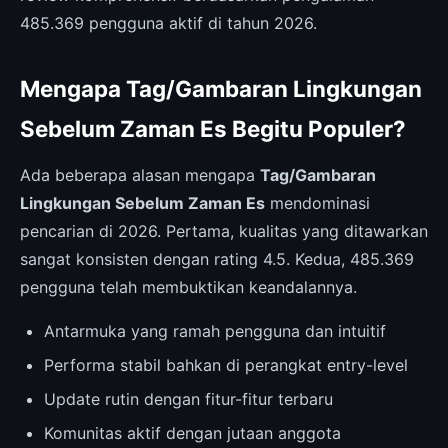
485.369 pengguna aktif di tahun 2026.
Mengapa Tag/Gambaran Lingkungan
Sebelum Zaman Es Begitu Populer?
Ada beberapa alasan mengapa
Tag/Gambaran
Lingkungan Sebelum Zaman Es
mendominasi
pencarian di 2026. Pertama, kualitas yang ditawarkan
sangat konsisten dengan rating 4.5. Kedua, 485.369
pengguna telah membuktikan keandalannya.
Antarmuka yang ramah pengguna dan intuitif
Performa stabil bahkan di perangkat entry-level
Update rutin dengan fitur-fitur terbaru
Komunitas aktif dengan jutaan anggota