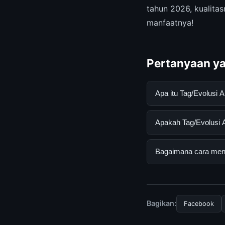
tahun 2026, kualitas
manfaatnya!
Pertanyaan ya
Apa itu Tag/Evolusi
Tag/Evolusi Alamiah
Apakah Tag/Evolusi A
pengguna mendapatk
mengunjungi situs r
Ya, Tag/Evolusi Ala
Bagaimana cara mend
ada biaya tersembun
Untuk mendapatkan i
mengunjungi halaman
dan terpercaya.
Bagikan:
Facebook