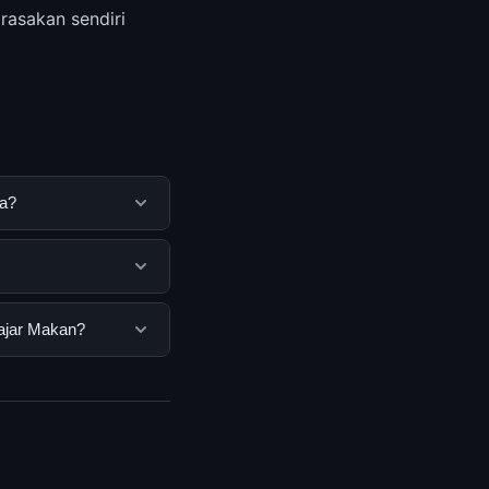
rasakan sendiri
ya?
uk membantu
ya dengan
a pengguna. Tidak
lajar Makan?
ar yang disediakan.
kan, Anda bisa
n informasi terkini