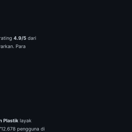
rating
4.9/5
dari
warkan. Para
 Plastik
layak
712.678 pengguna di