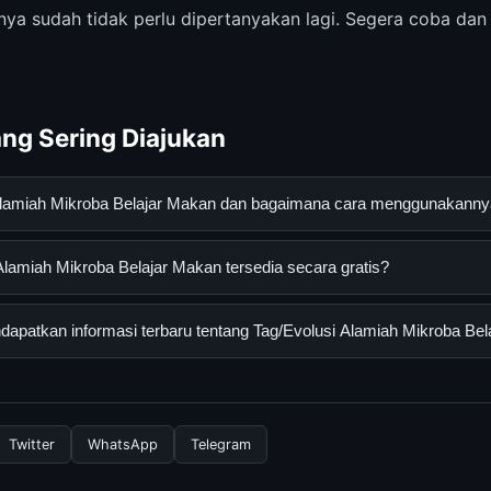
nya sudah tidak perlu dipertanyakan lagi. Segera coba dan 
ng Sering Diajukan
 Alamiah Mikroba Belajar Makan dan bagaimana cara menggunakann
 Mikroba Belajar Makan adalah layanan digital yang dirancang unt
lamiah Mikroba Belajar Makan tersedia secara gratis?
an informasi lengkap dan terpercaya. Anda dapat menggunakann
esmi dan mengikuti panduan yang tersedia.
miah Mikroba Belajar Makan dapat diakses secara gratis oleh semu
apatkan informasi terbaru tentang Tag/Evolusi Alamiah Mikroba Be
yi atau langganan yang diperlukan untuk menggunakan layanan das
nformasi terbaru tentang Tag/Evolusi Alamiah Mikroba Belajar Ma
 resmi kami secara berkala. Kami selalu memperbarui konten denga
Twitter
WhatsApp
Telegram