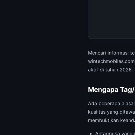
Mencari informasi t
wintechmobiles.com
aktif di tahun 2026.
Mengapa Tag/
Ada beberapa alas
kualitas yang ditaw
membuktikan keanda
Antarmuka yang r