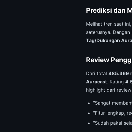
Prediksi dan 
Melihat tren saat ini
seterusnya. Dengan 
Tag/Dukungan Aura
Review Pengg
Dari total
485.369 
Auracast
. Rating
4.
highlight dari revie
"Sangat membant
"Fitur lengkap, 
"Sudah pakai sej