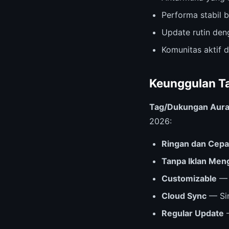
Performa stabil b
Update rutin deng
Komunitas aktif 
Keunggulan T
Tag/Dukungan Aura
2026:
Ringan dan Cepa
Tanpa Iklan Me
Customizable
— 
Cloud Sync
— Sin
Regular Update
—