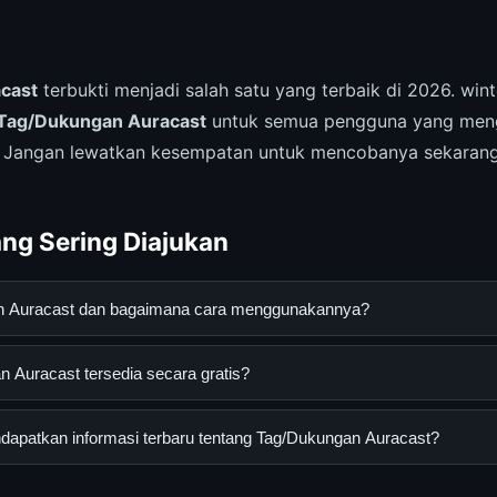
cast
terbukti menjadi salah satu yang terbaik di 2026. wi
Tag/Dukungan Auracast
untuk semua pengguna yang men
. Jangan lewatkan kesempatan untuk mencobanya sekarang
ng Sering Diajukan
an Auracast dan bagaimana cara menggunakannya?
ast adalah layanan digital yang dirancang untuk membantu peng
 Auracast tersedia secara gratis?
an terpercaya. Anda dapat menggunakannya dengan mengunjungi s
ang tersedia.
racast dapat diakses secara gratis oleh semua pengguna. Tidak a
apatkan informasi terbaru tentang Tag/Dukungan Auracast?
ngganan yang diperlukan untuk menggunakan layanan dasar yang d
nformasi terbaru tentang Tag/Dukungan Auracast, Anda bisa men