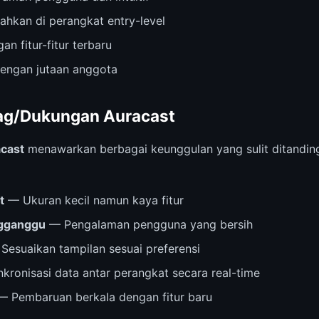
ahkan di perangkat entry-level
an fitur-fitur terbaru
dengan jutaan anggota
ag/Dukungan Auracast
cast
menawarkan berbagai keunggulan yang sulit ditanding
t
— Ukuran kecil namun kaya fitur
ngganggu
— Pengalaman pengguna yang bersih
Sesuaikan tampilan sesuai preferensi
kronisasi data antar perangkat secara real-time
 Pembaruan berkala dengan fitur baru