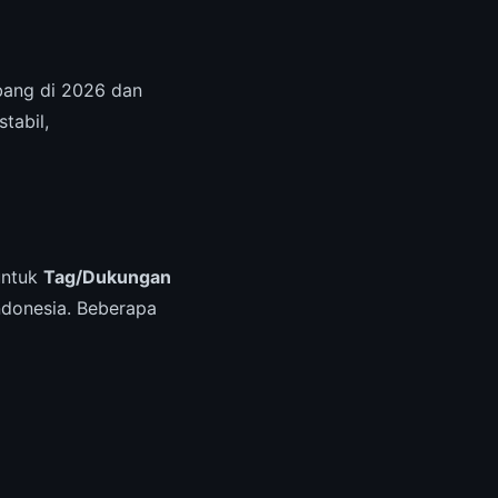
bang di 2026 dan
tabil,
untuk
Tag/Dukungan
ndonesia. Beberapa