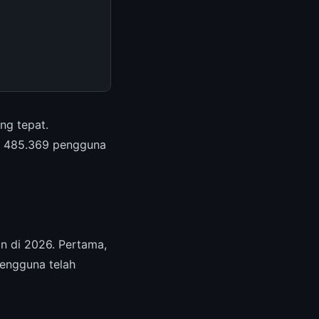
ng tepat.
n 485.369 pengguna
n di 2026. Pertama,
pengguna telah