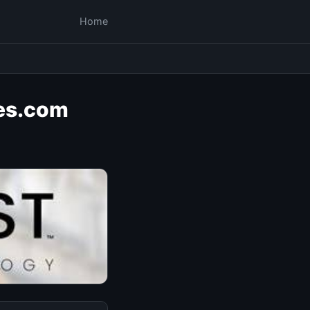
Home
es.com