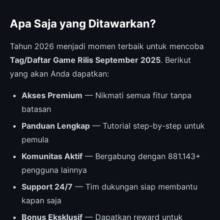
Apa Saja yang Ditawarkan?
Tahun 2026 menjadi momen terbaik untuk mencoba
Tag/Daftar Game Rilis September 2025
. Berikut
yang akan Anda dapatkan:
Akses Premium
— Nikmati semua fitur tanpa
batasan
Panduan Lengkap
— Tutorial step-by-step untuk
pemula
Komunitas Aktif
— Bergabung dengan 881.143+
pengguna lainnya
Support 24/7
— Tim dukungan siap membantu
kapan saja
Bonus Eksklusif
— Dapatkan reward untuk