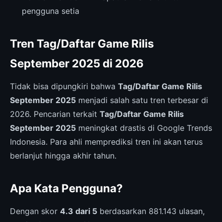
pengguna setia
Tren Tag/Daftar Game Rilis
September 2025 di 2026
Tidak bisa dipungkiri bahwa
Tag/Daftar Game Rilis
September 2025
menjadi salah satu tren terbesar di
2026. Pencarian terkait
Tag/Daftar Game Rilis
September 2025
meningkat drastis di Google Trends
Indonesia. Para ahli memprediksi tren ini akan terus
berlanjut hingga akhir tahun.
Apa Kata Pengguna?
Dengan skor
4.3 dari 5
berdasarkan 881.143 ulasan,