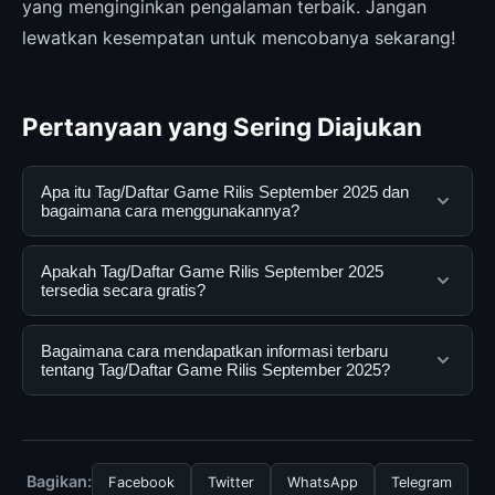
yang menginginkan pengalaman terbaik. Jangan
lewatkan kesempatan untuk mencobanya sekarang!
Pertanyaan yang Sering Diajukan
Apa itu Tag/Daftar Game Rilis September 2025 dan
bagaimana cara menggunakannya?
Tag/Daftar Game Rilis September 2025 adalah layanan
Apakah Tag/Daftar Game Rilis September 2025
digital yang dirancang untuk membantu pengguna
tersedia secara gratis?
mendapatkan informasi lengkap dan terpercaya. Anda
dapat menggunakannya dengan mengunjungi situs
Ya, Tag/Daftar Game Rilis September 2025 dapat
Bagaimana cara mendapatkan informasi terbaru
resmi dan mengikuti panduan yang tersedia.
diakses secara gratis oleh semua pengguna. Tidak ada
tentang Tag/Daftar Game Rilis September 2025?
biaya tersembunyi atau langganan yang diperlukan
untuk menggunakan layanan dasar yang disediakan.
Untuk mendapatkan informasi terbaru tentang
Tag/Daftar Game Rilis September 2025, Anda bisa
mengunjungi halaman resmi kami secara berkala. Kami
Bagikan:
Facebook
Twitter
WhatsApp
Telegram