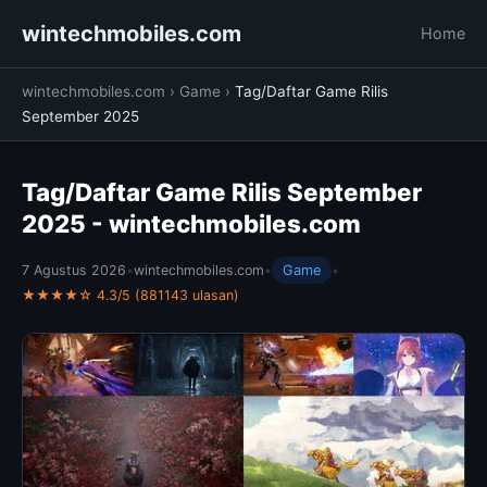
wintechmobiles.com
Home
wintechmobiles.com
›
Game
›
Tag/Daftar Game Rilis
September 2025
Tag/Daftar Game Rilis September
2025 - wintechmobiles.com
7 Agustus 2026
•
wintechmobiles.com
•
Game
•
★★★★☆ 4.3/5 (881143 ulasan)