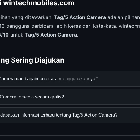
ri wintechmobiles.com
ihan yang ditawarkan,
Tag/5 Action Camera
adalah pilihan
143 pengguna berbicara lebih keras dari kata-kata. wintec
5/10
untuk
Tag/5 Action Camera
.
ng Sering Diajukan
n Camera dan bagaimana cara menggunakannya?
a adalah layanan digital yang dirancang untuk membantu penggun
Camera tersedia secara gratis?
an terpercaya. Anda dapat menggunakannya dengan mengunjungi s
ang tersedia.
mera dapat diakses secara gratis oleh semua pengguna. Tidak ada
apatkan informasi terbaru tentang Tag/5 Action Camera?
 diperlukan untuk menggunakan layanan dasar yang disediakan.
nformasi terbaru tentang Tag/5 Action Camera, Anda bisa mengun
 Kami selalu memperbarui konten dengan informasi terkini dan terp