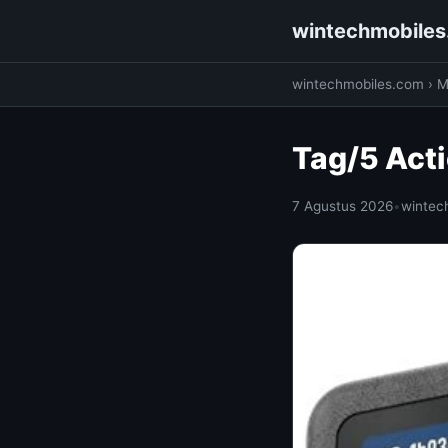
wintechmobile
wintechmobiles.com
›
M
Tag/5 Act
7 Agustus 2026
•
wintec