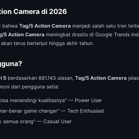
tion Camera di 2026
ri bahwa
Tag/5 Action Camera
menjadi salah satu tren terb
g/5 Action Camera
meningkat drastis di Google Trends Indo
 akan terus berlanjut hingga akhir tahun.
gguna?
i 5
berdasarkan 881.143 ulasan,
Tag/5 Action Camera
jelas
imoni dari pengguna setia:
bisa menandingi kualitasnya" — Power User
nar-benar game changer" — Tech Enthusiast
k semua orang" — Casual User