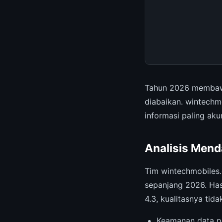
Tahun 2026 membaw
diabaikan. wintechm
informasi paling ak
Analisis Mend
Tim wintechmobiles
sepanjang 2026. Has
4.3, kualitasnya tida
Keamanan data p