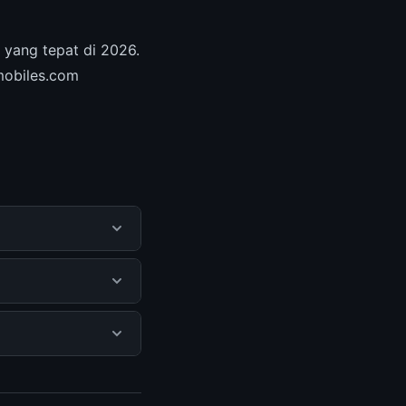
 yang tepat di 2026.
hmobiles.com
a mendapatkan
itus resmi dan
 biaya tersembunyi
jungi halaman resmi
ercaya.