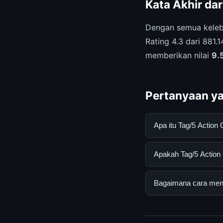
Kata Akhir da
Dengan semua keleb
Rating 4.3 dari 881.
memberikan nilai
9.
Pertanyaan ya
Apa itu Tag/5 Actio
Tag/5 Action Camer
Apakah Tag/5 Action 
informasi lengkap d
mengikuti panduan y
Ya, Tag/5 Action Ca
Bagaimana cara mend
atau langganan yang
Untuk mendapatkan i
kami secara berkala.