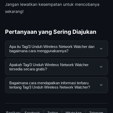
Jangan lewatkan kesempatan untuk mencobanya
sekarang!
Pertanyaan yang Sering Diajukan
Apa itu Tag/3 Unduh Wireless Network Watcher dan
bagaimana cara menggunakannya?
Tag/3 Unduh Wireless Network Watcher adalah
Apakah Tag/3 Unduh Wireless Network Watcher
layanan digital yang dirancang untuk membantu
tersedia secara gratis?
pengguna mendapatkan informasi lengkap dan
terpercaya. Anda dapat menggunakannya dengan
Ya, Tag/3 Unduh Wireless Network Watcher dapat
Bagaimana cara mendapatkan informasi terbaru
mengunjungi situs resmi dan mengikuti panduan yang
diakses secara gratis oleh semua pengguna. Tidak ada
tentang Tag/3 Unduh Wireless Network Watcher?
tersedia.
biaya tersembunyi atau langganan yang diperlukan
untuk menggunakan layanan dasar yang disediakan.
Untuk mendapatkan informasi terbaru tentang Tag/3
Unduh Wireless Network Watcher, Anda bisa
mengunjungi halaman resmi kami secara berkala. Kami
Bagikan:
Facebook
Twitter
WhatsApp
Telegram