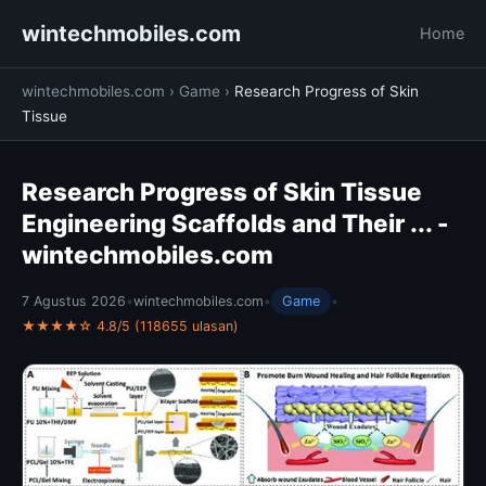
wintechmobiles.com
Home
wintechmobiles.com
›
Game
›
Research Progress of Skin
Tissue
Research Progress of Skin Tissue
Engineering Scaffolds and Their ... -
wintechmobiles.com
7 Agustus 2026
•
wintechmobiles.com
•
Game
•
★★★★☆ 4.8/5 (118655 ulasan)