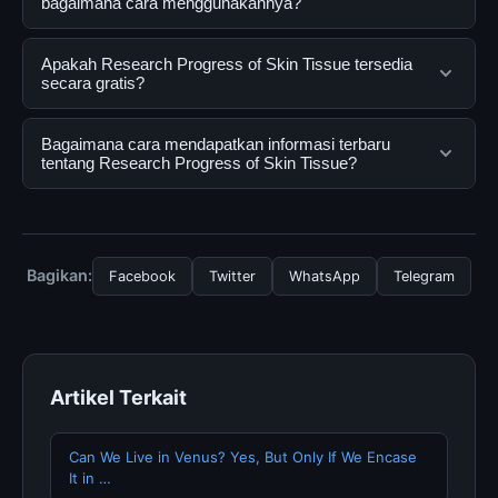
bagaimana cara menggunakannya?
Research Progress of Skin Tissue adalah layanan digital
Apakah Research Progress of Skin Tissue tersedia
yang dirancang untuk membantu pengguna
secara gratis?
mendapatkan informasi lengkap dan terpercaya. Anda
dapat menggunakannya dengan mengunjungi situs
Ya, Research Progress of Skin Tissue dapat diakses
Bagaimana cara mendapatkan informasi terbaru
resmi dan mengikuti panduan yang tersedia.
secara gratis oleh semua pengguna. Tidak ada biaya
tentang Research Progress of Skin Tissue?
tersembunyi atau langganan yang diperlukan untuk
menggunakan layanan dasar yang disediakan.
Untuk mendapatkan informasi terbaru tentang
Research Progress of Skin Tissue, Anda bisa
mengunjungi halaman resmi kami secara berkala. Kami
Bagikan:
Facebook
Twitter
WhatsApp
Telegram
selalu memperbarui konten dengan informasi terkini dan
terpercaya.
Artikel Terkait
Can We Live in Venus? Yes, But Only If We Encase
It in …