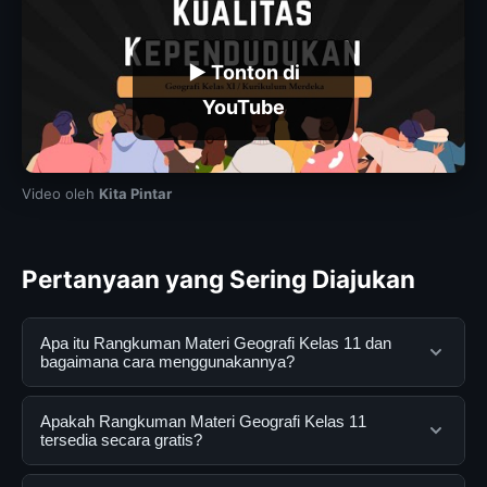
▶ Tonton di
YouTube
Video oleh
Kita Pintar
Pertanyaan yang Sering Diajukan
Apa itu Rangkuman Materi Geografi Kelas 11 dan
bagaimana cara menggunakannya?
Rangkuman Materi Geografi Kelas 11 adalah layanan
Apakah Rangkuman Materi Geografi Kelas 11
digital yang dirancang untuk membantu pengguna
tersedia secara gratis?
mendapatkan informasi lengkap dan terpercaya. Anda