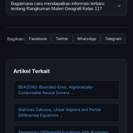
dapat menggunakannya dengan mengunjungi situs
Ya, Rangkuman Materi Geografi Kelas 11 dapat diakses
Bagaimana cara mendapatkan informasi terbaru
resmi dan mengikuti panduan yang tersedia.
secara gratis oleh semua pengguna. Tidak ada biaya
tentang Rangkuman Materi Geografi Kelas 11?
tersembunyi atau langganan yang diperlukan untuk
menggunakan layanan dasar yang disediakan.
Untuk mendapatkan informasi terbaru tentang
Rangkuman Materi Geografi Kelas 11, Anda bisa
mengunjungi halaman resmi kami secara berkala. Kami
Bagikan:
Facebook
Twitter
WhatsApp
Telegram
selalu memperbarui konten dengan informasi terkini dan
terpercaya.
Artikel Terkait
BEACONS: Bounded-Error, Algebraically-
Composable Neural Solvers …
Matrices Calculus, Linear Algebra and Partial
Differential Equations ...
Elementary Differential Equations with Boundary