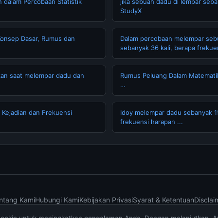
 dalam Percobaan Statistik
jika sebuah dadu di lempar seban
StudyX
Konsep Dasar, Rumus dan
Dalam percobaan melempar seb
sebanyak 36 kali, berapa frekuen
kan saat melempar dadu dan
Rumus Peluang Dalam Matemati
…
 Kejadian dan Frekuensi
Idoy melempar dadu sebanyak 15
frekuensi harapan ...
ntang Kami
Hubungi Kami
Kebijakan Privasi
Syarat & Ketentuan
Disclai