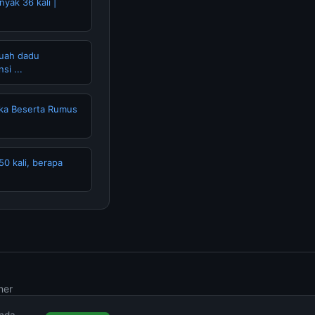
yak 36 kali |
uah dadu
si ...
ka Beserta Rumus
0 kali, berapa
mer