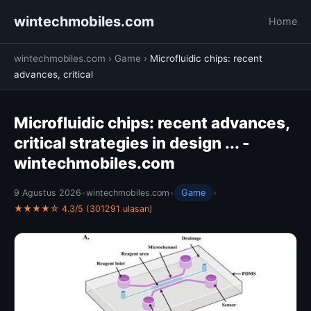
wintechmobiles.com
Home
wintechmobiles.com
›
Game
›
Microfluidic chips: recent
advances, critical
Microfluidic chips: recent advances,
critical strategies in design ... -
wintechmobiles.com
9 Agustus 2026
•
wintechmobiles.com
•
Game
•
★★★★☆ 4.3/5 (301291 ulasan)