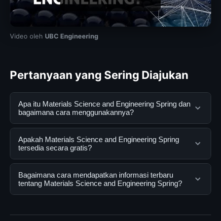
Video oleh
UBC Engineering
Pertanyaan yang Sering Diajukan
Apa itu Materials Science and Engineering Spring dan
bagaimana cara menggunakannya?
Materials Science and Engineering Spring adalah
Apakah Materials Science and Engineering Spring
layanan digital yang dirancang untuk membantu
tersedia secara gratis?
pengguna mendapatkan informasi lengkap dan
terpercaya. Anda dapat menggunakannya dengan
Ya, Materials Science and Engineering Spring dapat
Bagaimana cara mendapatkan informasi terbaru
mengunjungi situs resmi dan mengikuti panduan yang
diakses secara gratis oleh semua pengguna. Tidak ada
tentang Materials Science and Engineering Spring?
tersedia.
biaya tersembunyi atau langganan yang diperlukan
untuk menggunakan layanan dasar yang disediakan.
Untuk mendapatkan informasi terbaru tentang Materials
Science and Engineering Spring, Anda bisa mengunjungi