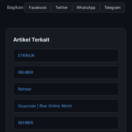
halaman resmi kami secara berkala. Kami selalu
Bagikan:
Facebook
Twitter
WhatsApp
Telegram
memperbarui konten dengan informasi terkini dan
terpercaya.
Artikel Terkait
ETKİNLİK
REHBER
Rehber
Duyurular | Rise Online World
REHBER