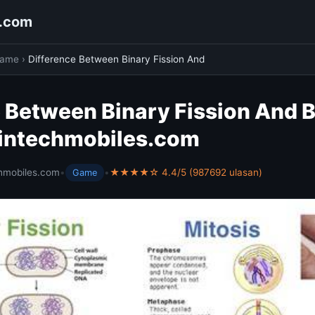
s.com
ame
›
Difference Between Binary Fission And
 Between Binary Fission And 
wintechmobiles.com
hmobiles.com
•
•
★★★★☆ 4.4/5 (987692 ulasan)
Game