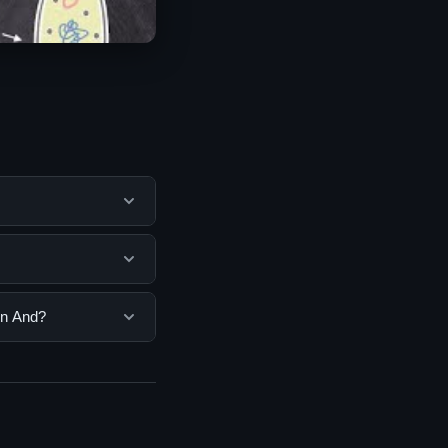
embantu pengguna
mengunjungi situs
ngguna. Tidak ada
on And?
ang disediakan.
Anda bisa
n informasi terkini