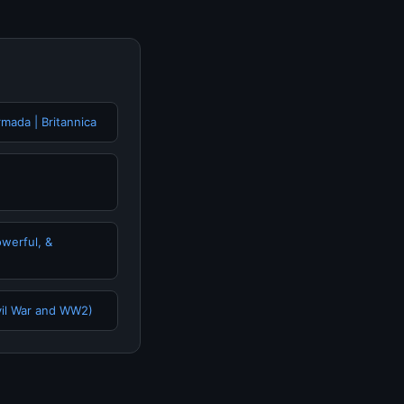
rmada | Britannica
werful, &
vil War and WW2)