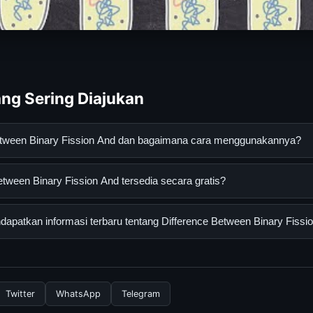
ng Sering Diajukan
Between Binary Fission And dan bagaimana cara menggunakannya?
Binary Fission And adalah layanan digital yang dirancang untuk m
tween Binary Fission And tersedia secara gratis?
asi lengkap dan terpercaya. Anda dapat menggunakannya dengan 
 panduan yang tersedia.
een Binary Fission And dapat diakses secara gratis oleh semua pe
apatkan informasi terbaru tentang Difference Between Binary Fissi
tau langganan yang diperlukan untuk menggunakan layanan dasar y
nformasi terbaru tentang Difference Between Binary Fission And, 
 resmi kami secara berkala. Kami selalu memperbarui konten denga
Twitter
WhatsApp
Telegram