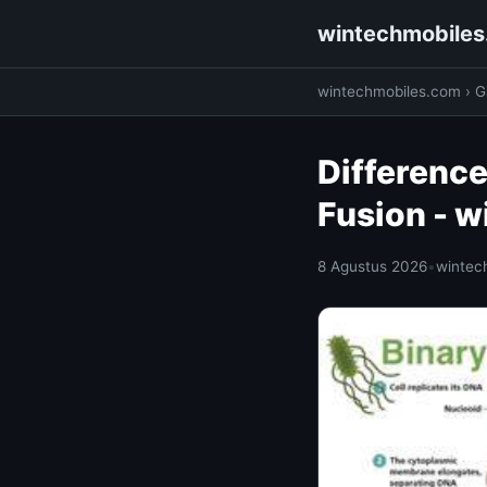
wintechmobile
wintechmobiles.com
›
G
Difference
Fusion - 
8 Agustus 2026
•
wintec