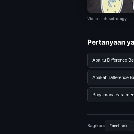
Video oleh
sci-ology
Pertanyaan ya
Apa itu Difference 
Difference Between 
Apakah Difference Be
mendapatkan inform
resmi dan mengikuti
Ya, Difference Betw
Bagaimana cara mend
biaya tersembunyi a
Untuk mendapatkan i
mengunjungi halaman
dan terpercaya.
Bagikan:
Facebook