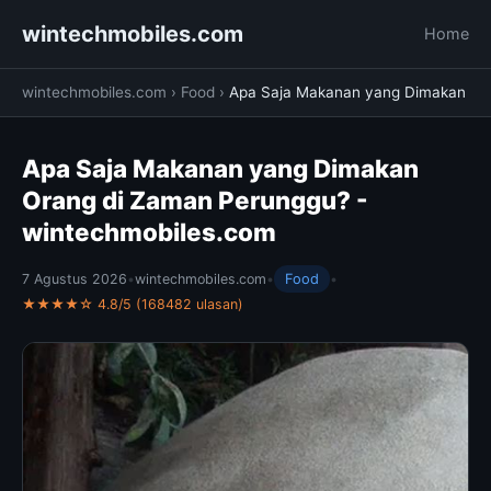
wintechmobiles.com
Home
wintechmobiles.com
›
Food
›
Apa Saja Makanan yang Dimakan
Apa Saja Makanan yang Dimakan
Orang di Zaman Perunggu? -
wintechmobiles.com
7 Agustus 2026
•
wintechmobiles.com
•
Food
•
★★★★☆ 4.8/5 (168482 ulasan)