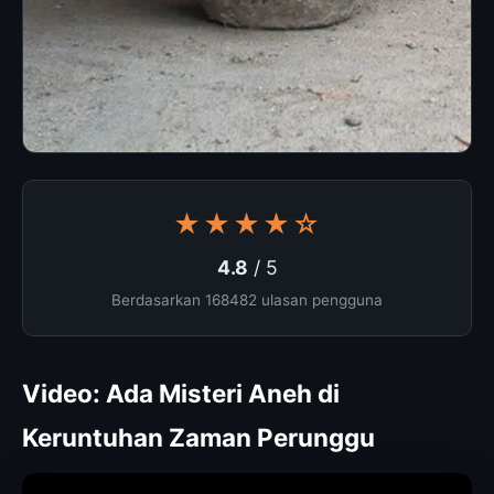
★★★★☆
4.8
/ 5
Berdasarkan 168482 ulasan pengguna
Video: Ada Misteri Aneh di
Keruntuhan Zaman Perunggu