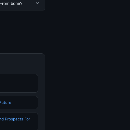
ua pengguna. Tidak
: From bone?
ar yang disediakan.
bone, Anda bisa
n informasi terkini
 Future
nd Prospects For