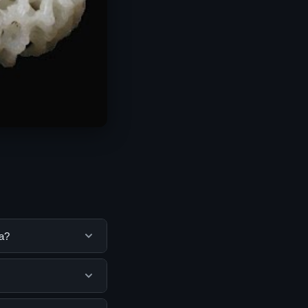
a?
tuk membantu
ya dengan