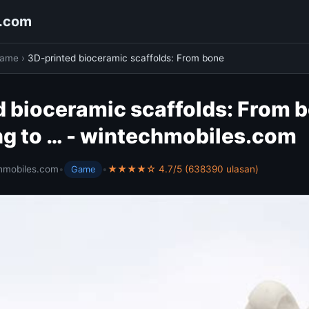
s.com
ame
›
3D-printed bioceramic scaffolds: From bone
 bioceramic scaffolds: From b
ng to … - wintechmobiles.com
hmobiles.com
•
•
★★★★☆ 4.7/5 (638390 ulasan)
Game