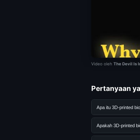
Video oleh
The Devil Is 
Pertanyaan ya
Apa itu 3D-printed 
3D-printed bioceram
Apakah 3D-printed bi
pengguna mendapatk
mengunjungi situs r