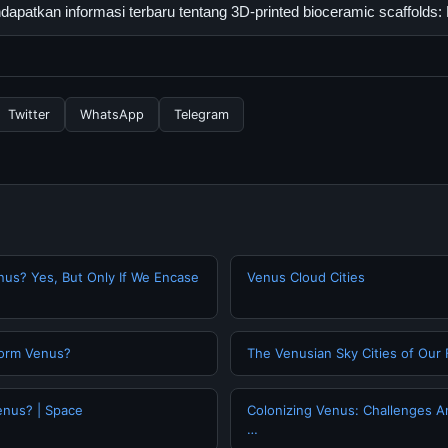
eramic scaffolds: From bone dapat diakses secara gratis oleh sem
patkan informasi terbaru tentang 3D-printed bioceramic scaffolds
yi atau langganan yang diperlukan untuk menggunakan layanan das
nformasi terbaru tentang 3D-printed bioceramic scaffolds: From 
 resmi kami secara berkala. Kami selalu memperbarui konten denga
Twitter
WhatsApp
Telegram
nus? Yes, But Only If We Encase
Venus Cloud Cities
orm Venus?
The Venusian Sky Cities of Our
enus? | Space
Colonizing Venus: Challenges A
…