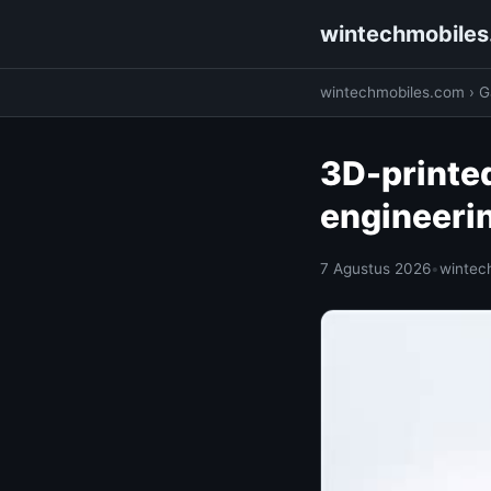
wintechmobile
wintechmobiles.com
›
G
3D-printed
engineeri
7 Agustus 2026
•
wintec