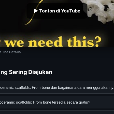
▶ Tonton di YouTube
In The Details
ng Sering Diajukan
bioceramic scaffolds: From bone dan bagaimana cara menggunakanny
ic scaffolds: From bone adalah layanan digital yang dirancang un
oceramic scaffolds: From bone tersedia secara gratis?
an informasi lengkap dan terpercaya. Anda dapat menggunakann
esmi dan mengikuti panduan yang tersedia.