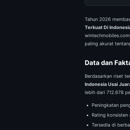
Tahun 2026 membaw
Terkuat Di Indonesi
wintechmobiles.com 
paling akurat tenta
Data dan Fak
Berdasarkan riset te
Indonesia Usai Jua
lebih dari 712.678 
Peningkatan pen
Rating konsisten 
Tersedia di berb