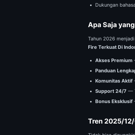
Dukungan bahasa
Apa Saja yang
Tahun 2026 menjad
Fire Terkuat Di Ind
Akses Premium
Panduan Lengka
Komunitas Aktif
Support 24/7
— T
Bonus Eksklusif
Tren 2025/12
Tidak bisa dipungki