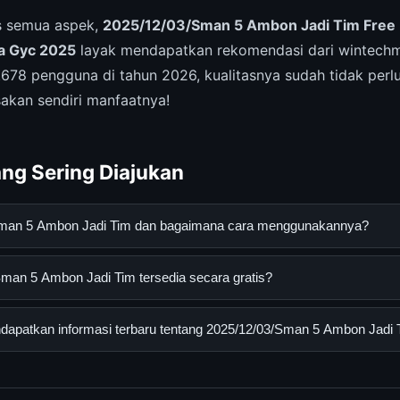
is semua aspek,
2025/12/03/Sman 5 Ambon Jadi Tim Free F
ra Gyc 2025
layak mendapatkan rekomendasi dari wintech
2.678 pengguna di tahun 2026, kualitasnya sudah tidak perlu
akan sendiri manfaatnya!
ng Sering Diajukan
/Sman 5 Ambon Jadi Tim dan bagaimana cara menggunakannya?
Ambon Jadi Tim adalah layanan digital yang dirancang untuk me
man 5 Ambon Jadi Tim tersedia secara gratis?
asi lengkap dan terpercaya. Anda dapat menggunakannya dengan 
 panduan yang tersedia.
 5 Ambon Jadi Tim dapat diakses secara gratis oleh semua peng
apatkan informasi terbaru tentang 2025/12/03/Sman 5 Ambon Jadi 
tau langganan yang diperlukan untuk menggunakan layanan dasar y
informasi terbaru tentang 2025/12/03/Sman 5 Ambon Jadi Tim, An
 resmi kami secara berkala. Kami selalu memperbarui konten denga