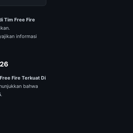
 Tim Free Fire
ikan.
ajikan informasi
026
ree Fire Terkuat Di
enunjukkan bahwa
5
.