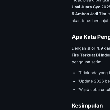
Usai Juara Gyc 202
5 Ambon Jadi Tim
m
akan terus berlanjut
Apa Kata Pen
Dengan skor
4.9 dar
Fire Terkuat Di Ind
pengguna setia:
"Tidak ada yang 
"Update 2026 be
"Wajib coba untu
Kesimpulan