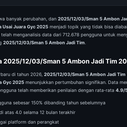
a banyak perubahan, dan
2025/12/03/Sman 5 Ambon Jadi
a Usai Juara Gyc 2025
menjadi topik yang tidak bisa diaba
telah menganalisis data dari 712.678 pengguna untuk meny
ng
2025/12/03/Sman 5 Ambon Jadi Tim
.
ta 2025/12/03/Sman 5 Ambon Jadi Tim 2
rbaru di tahun 2026,
2025/12/03/Sman 5 Ambon Jadi Tim F
ra Gyc 2025
menunjukkan pertumbuhan signifikan. Data m
pengguna telah memberikan penilaian dengan rata-rata
4.9/
gguna sebesar 150% dibanding tahun sebelumnya
di atas 4.0 selama 12 bulan terakhir
agai platform dan perangkat