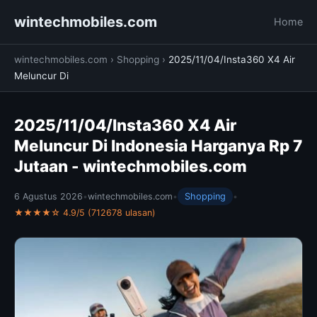
wintechmobiles.com
Home
wintechmobiles.com
›
Shopping
›
2025/11/04/Insta360 X4 Air
Meluncur Di
2025/11/04/Insta360 X4 Air
Meluncur Di Indonesia Harganya Rp 7
Jutaan - wintechmobiles.com
6 Agustus 2026
•
wintechmobiles.com
•
Shopping
•
★★★★☆ 4.9/5 (712678 ulasan)