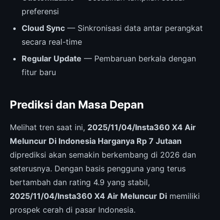
preferensi
Cloud Sync
— Sinkronisasi data antar perangkat
secara real-time
Regular Update
— Pembaruan berkala dengan
fitur baru
Prediksi dan Masa Depan
Melihat tren saat ini,
2025/11/04/Insta360 X4 Air
Meluncur Di Indonesia Harganya Rp 7 Jutaan
diprediksi akan semakin berkembang di 2026 dan
seterusnya. Dengan basis pengguna yang terus
bertambah dan rating 4.9 yang stabil,
2025/11/04/Insta360 X4 Air Meluncur Di
memiliki
prospek cerah di pasar Indonesia.