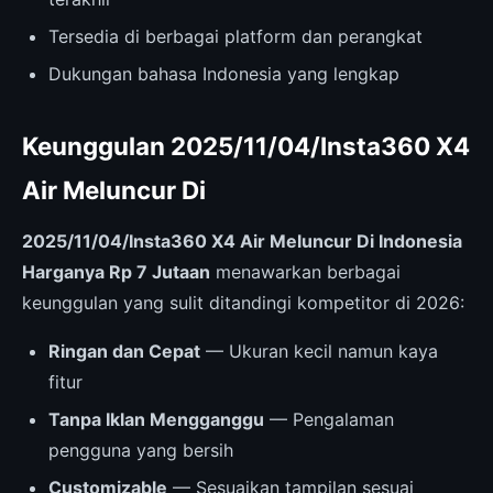
Tersedia di berbagai platform dan perangkat
Dukungan bahasa Indonesia yang lengkap
Keunggulan 2025/11/04/Insta360 X4
Air Meluncur Di
2025/11/04/Insta360 X4 Air Meluncur Di Indonesia
Harganya Rp 7 Jutaan
menawarkan berbagai
keunggulan yang sulit ditandingi kompetitor di 2026:
Ringan dan Cepat
— Ukuran kecil namun kaya
fitur
Tanpa Iklan Mengganggu
— Pengalaman
pengguna yang bersih
Customizable
— Sesuaikan tampilan sesuai