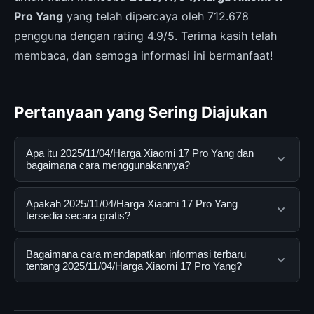
Pro Yang
yang telah dipercaya oleh 712.678
pengguna dengan rating 4.9/5. Terima kasih telah
membaca, dan semoga informasi ini bermanfaat!
Pertanyaan yang Sering Diajukan
Apa itu 2025/11/04/Harga Xiaomi 17 Pro Yang dan
bagaimana cara menggunakannya?
2025/11/04/Harga Xiaomi 17 Pro Yang adalah layanan
Apakah 2025/11/04/Harga Xiaomi 17 Pro Yang
digital yang dirancang untuk membantu pengguna
tersedia secara gratis?
mendapatkan informasi lengkap dan terpercaya. Anda
dapat menggunakannya dengan mengunjungi situs
Ya, 2025/11/04/Harga Xiaomi 17 Pro Yang dapat
Bagaimana cara mendapatkan informasi terbaru
resmi dan mengikuti panduan yang tersedia.
diakses secara gratis oleh semua pengguna. Tidak ada
tentang 2025/11/04/Harga Xiaomi 17 Pro Yang?
biaya tersembunyi atau langganan yang diperlukan
untuk menggunakan layanan dasar yang disediakan.
Untuk mendapatkan informasi terbaru tentang