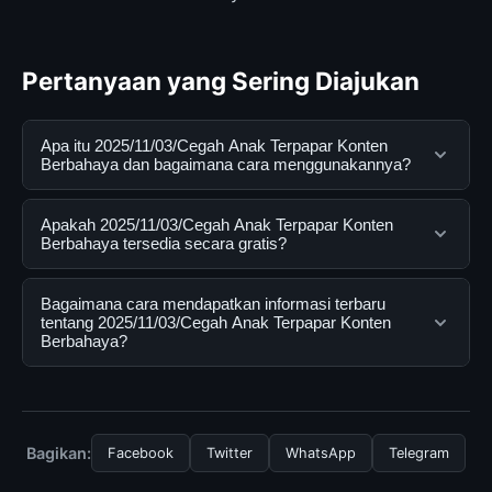
Pertanyaan yang Sering Diajukan
Apa itu 2025/11/03/Cegah Anak Terpapar Konten
Berbahaya dan bagaimana cara menggunakannya?
2025/11/03/Cegah Anak Terpapar Konten Berbahaya
Apakah 2025/11/03/Cegah Anak Terpapar Konten
adalah layanan digital yang dirancang untuk membantu
Berbahaya tersedia secara gratis?
pengguna mendapatkan informasi lengkap dan
terpercaya. Anda dapat menggunakannya dengan
Ya, 2025/11/03/Cegah Anak Terpapar Konten
Bagaimana cara mendapatkan informasi terbaru
mengunjungi situs resmi dan mengikuti panduan yang
Berbahaya dapat diakses secara gratis oleh semua
tentang 2025/11/03/Cegah Anak Terpapar Konten
Berbahaya?
tersedia.
pengguna. Tidak ada biaya tersembunyi atau langganan
yang diperlukan untuk menggunakan layanan dasar
Untuk mendapatkan informasi terbaru tentang
yang disediakan.
2025/11/03/Cegah Anak Terpapar Konten Berbahaya,
Anda bisa mengunjungi halaman resmi kami secara
Bagikan:
Facebook
Twitter
WhatsApp
Telegram
berkala. Kami selalu memperbarui konten dengan