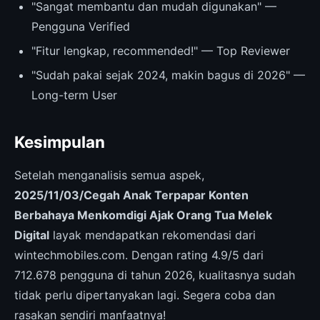
"Sangat membantu dan mudah digunakan" —
Pengguna Verified
"Fitur lengkap, recommended!" — Top Reviewer
"Sudah pakai sejak 2024, makin bagus di 2026" —
Long-term User
Kesimpulan
Setelah menganalisis semua aspek,
2025/11/03/Cegah Anak Terpapar Konten
Berbahaya Menkomdigi Ajak Orang Tua Melek
Digital
layak mendapatkan rekomendasi dari
wintechmobiles.com. Dengan rating 4.9/5 dari
712.678 pengguna di tahun 2026, kualitasnya sudah
tidak perlu dipertanyakan lagi. Segera coba dan
rasakan sendiri manfaatnya!