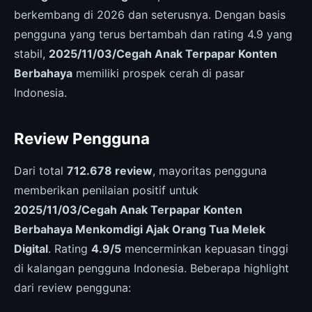
berkembang di 2026 dan seterusnya. Dengan basis
pengguna yang terus bertambah dan rating 4.9 yang
stabil,
2025/11/03/Cegah Anak Terpapar Konten
Berbahaya
memiliki prospek cerah di pasar
Indonesia.
Review Pengguna
Dari total
712.678 review
, mayoritas pengguna
memberikan penilaian positif untuk
2025/11/03/Cegah Anak Terpapar Konten
Berbahaya Menkomdigi Ajak Orang Tua Melek
Digital
. Rating
4.9/5
mencerminkan kepuasan tinggi
di kalangan pengguna Indonesia. Beberapa highlight
dari review pengguna: