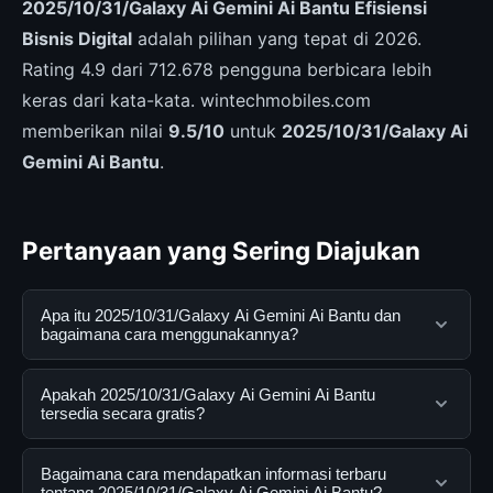
2025/10/31/Galaxy Ai Gemini Ai Bantu Efisiensi
Bisnis Digital
adalah pilihan yang tepat di 2026.
Rating 4.9 dari 712.678 pengguna berbicara lebih
keras dari kata-kata. wintechmobiles.com
memberikan nilai
9.5/10
untuk
2025/10/31/Galaxy Ai
Gemini Ai Bantu
.
Pertanyaan yang Sering Diajukan
Apa itu 2025/10/31/Galaxy Ai Gemini Ai Bantu dan
bagaimana cara menggunakannya?
2025/10/31/Galaxy Ai Gemini Ai Bantu adalah layanan
Apakah 2025/10/31/Galaxy Ai Gemini Ai Bantu
digital yang dirancang untuk membantu pengguna
tersedia secara gratis?
mendapatkan informasi lengkap dan terpercaya. Anda
dapat menggunakannya dengan mengunjungi situs
Ya, 2025/10/31/Galaxy Ai Gemini Ai Bantu dapat
Bagaimana cara mendapatkan informasi terbaru
resmi dan mengikuti panduan yang tersedia.
diakses secara gratis oleh semua pengguna. Tidak ada
tentang 2025/10/31/Galaxy Ai Gemini Ai Bantu?