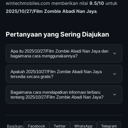
wintechmobiles.com memberikan nilai
9.5/10
untuk
2025/10/27/Film Zombie Abadi Nan Jaya
.
Pertanyaan yang Sering Diajukan
Apa itu 2025/10/27/Film Zombie Abadi Nan Jaya dan
bagaimana cara menggunakannya?
2025/10/27/Film Zombie Abadi Nan Jaya adalah
Apakah 2025/10/27/Film Zombie Abadi Nan Jaya
layanan digital yang dirancang untuk membantu
tersedia secara gratis?
pengguna mendapatkan informasi lengkap dan
terpercaya. Anda dapat menggunakannya dengan
Ya, 2025/10/27/Film Zombie Abadi Nan Jaya dapat
Bagaimana cara mendapatkan informasi terbaru
mengunjungi situs resmi dan mengikuti panduan yang
diakses secara gratis oleh semua pengguna. Tidak ada
tentang 2025/10/27/Film Zombie Abadi Nan Jaya?
tersedia.
biaya tersembunyi atau langganan yang diperlukan
untuk menggunakan layanan dasar yang disediakan.
Untuk mendapatkan informasi terbaru tentang
2025/10/27/Film Zombie Abadi Nan Jaya, Anda bisa
mengunjungi halaman resmi kami secara berkala. Kami
Bagikan:
Facebook
Twitter
WhatsApp
Telegram