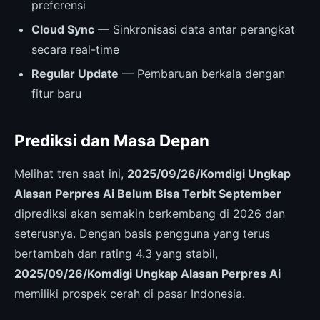
preferensi
Cloud Sync
— Sinkronisasi data antar perangkat
secara real-time
Regular Update
— Pembaruan berkala dengan
fitur baru
Prediksi dan Masa Depan
Melihat tren saat ini,
2025/09/26/Komdigi Ungkap
Alasan Perpres Ai Belum Bisa Terbit September
diprediksi akan semakin berkembang di 2026 dan
seterusnya. Dengan basis pengguna yang terus
bertambah dan rating 4.3 yang stabil,
2025/09/26/Komdigi Ungkap Alasan Perpres Ai
memiliki prospek cerah di pasar Indonesia.