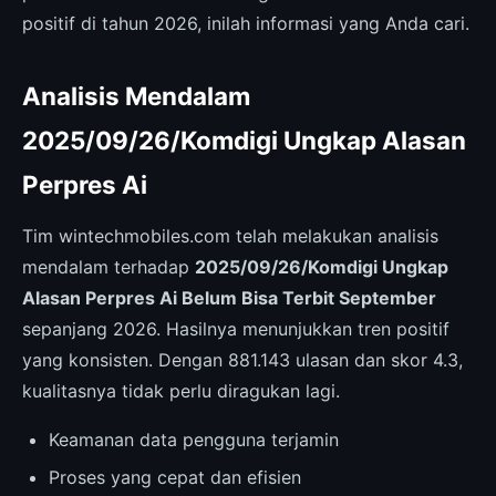
positif di tahun 2026, inilah informasi yang Anda cari.
Analisis Mendalam
2025/09/26/Komdigi Ungkap Alasan
Perpres Ai
Tim wintechmobiles.com telah melakukan analisis
mendalam terhadap
2025/09/26/Komdigi Ungkap
Alasan Perpres Ai Belum Bisa Terbit September
sepanjang 2026. Hasilnya menunjukkan tren positif
yang konsisten. Dengan 881.143 ulasan dan skor 4.3,
kualitasnya tidak perlu diragukan lagi.
Keamanan data pengguna terjamin
Proses yang cepat dan efisien