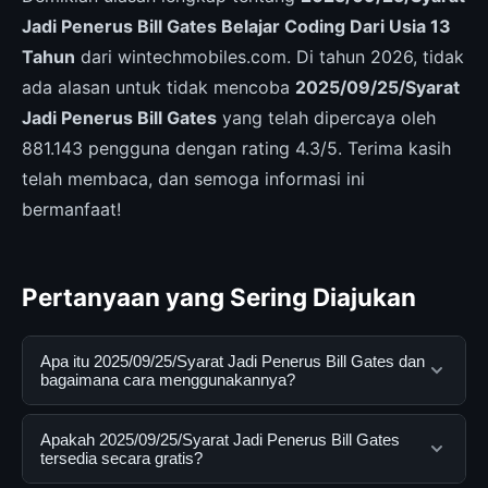
Jadi Penerus Bill Gates Belajar Coding Dari Usia 13
Tahun
dari wintechmobiles.com. Di tahun 2026, tidak
ada alasan untuk tidak mencoba
2025/09/25/Syarat
Jadi Penerus Bill Gates
yang telah dipercaya oleh
881.143 pengguna dengan rating 4.3/5. Terima kasih
telah membaca, dan semoga informasi ini
bermanfaat!
Pertanyaan yang Sering Diajukan
Apa itu 2025/09/25/Syarat Jadi Penerus Bill Gates dan
bagaimana cara menggunakannya?
2025/09/25/Syarat Jadi Penerus Bill Gates adalah
Apakah 2025/09/25/Syarat Jadi Penerus Bill Gates
layanan digital yang dirancang untuk membantu
tersedia secara gratis?
pengguna mendapatkan informasi lengkap dan