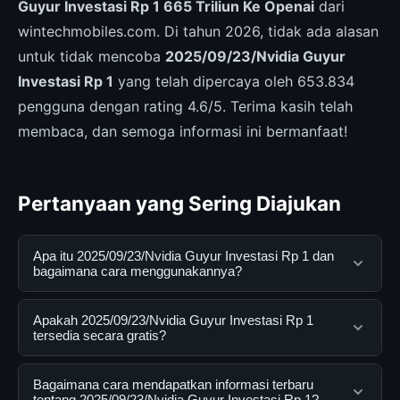
Guyur Investasi Rp 1 665 Triliun Ke Openai
dari
wintechmobiles.com. Di tahun 2026, tidak ada alasan
untuk tidak mencoba
2025/09/23/Nvidia Guyur
Investasi Rp 1
yang telah dipercaya oleh 653.834
pengguna dengan rating 4.6/5. Terima kasih telah
membaca, dan semoga informasi ini bermanfaat!
Pertanyaan yang Sering Diajukan
Apa itu 2025/09/23/Nvidia Guyur Investasi Rp 1 dan
bagaimana cara menggunakannya?
2025/09/23/Nvidia Guyur Investasi Rp 1 adalah layanan
Apakah 2025/09/23/Nvidia Guyur Investasi Rp 1
digital yang dirancang untuk membantu pengguna
tersedia secara gratis?
mendapatkan informasi lengkap dan terpercaya. Anda
dapat menggunakannya dengan mengunjungi situs
Ya, 2025/09/23/Nvidia Guyur Investasi Rp 1 dapat
Bagaimana cara mendapatkan informasi terbaru
resmi dan mengikuti panduan yang tersedia.
diakses secara gratis oleh semua pengguna. Tidak ada
tentang 2025/09/23/Nvidia Guyur Investasi Rp 1?