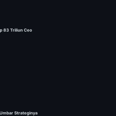
p 83 Triliun Ceo
a Umbar Strateginya