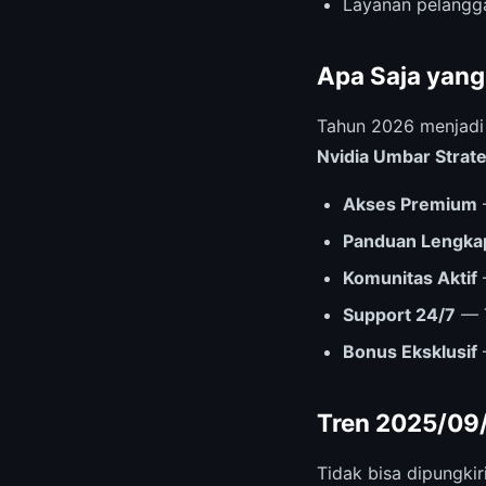
Layanan pelangga
Apa Saja yang
Tahun 2026 menjad
Nvidia Umbar Strat
Akses Premium
Panduan Lengka
Komunitas Aktif
Support 24/7
— T
Bonus Eksklusif
Tren 2025/09/2
Tidak bisa dipungki