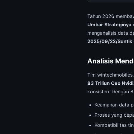
Tahun 2026 membaw
Umbar Strateginya
m
menganalisis data d
2025/09/22/Suntik I
Analisis Mend
Tim wintechmobiles
83 Triliun Ceo Nvid
konsisten. Dengan 88
Keamanan data p
Proses yang cepa
Kompatibilitas t