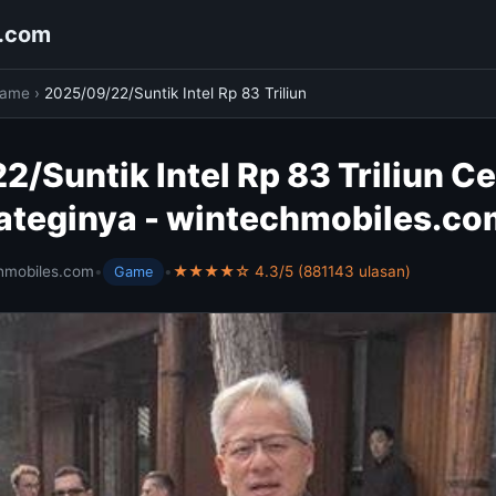
s.com
ame
›
2025/09/22/Suntik Intel Rp 83 Triliun
/Suntik Intel Rp 83 Triliun Ce
ateginya - wintechmobiles.co
hmobiles.com
•
•
★★★★☆ 4.3/5 (881143 ulasan)
Game