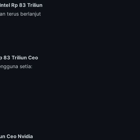
ntel Rp 83 Triliun
an terus berlanjut
p 83 Triliun Ceo
engguna setia:
iun Ceo Nvidia