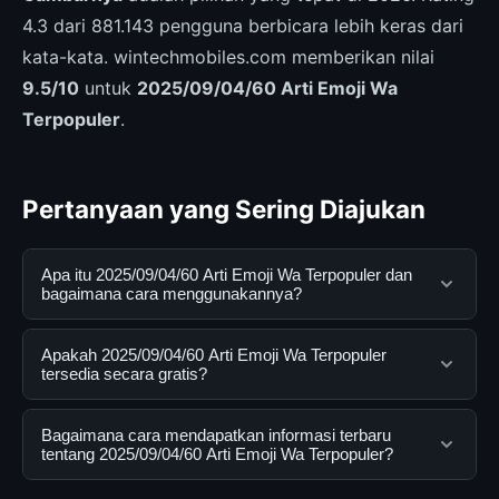
4.3 dari 881.143 pengguna berbicara lebih keras dari
kata-kata. wintechmobiles.com memberikan nilai
9.5/10
untuk
2025/09/04/60 Arti Emoji Wa
Terpopuler
.
Pertanyaan yang Sering Diajukan
Apa itu 2025/09/04/60 Arti Emoji Wa Terpopuler dan
bagaimana cara menggunakannya?
2025/09/04/60 Arti Emoji Wa Terpopuler adalah
Apakah 2025/09/04/60 Arti Emoji Wa Terpopuler
layanan digital yang dirancang untuk membantu
tersedia secara gratis?
pengguna mendapatkan informasi lengkap dan
terpercaya. Anda dapat menggunakannya dengan
Ya, 2025/09/04/60 Arti Emoji Wa Terpopuler dapat
Bagaimana cara mendapatkan informasi terbaru
mengunjungi situs resmi dan mengikuti panduan yang
diakses secara gratis oleh semua pengguna. Tidak ada
tentang 2025/09/04/60 Arti Emoji Wa Terpopuler?
tersedia.
biaya tersembunyi atau langganan yang diperlukan