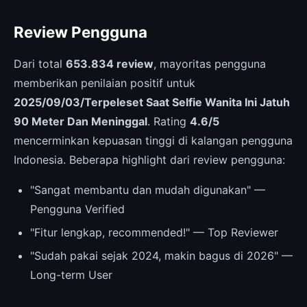
Review Pengguna
Dari total
653.834 review
, mayoritas pengguna
memberikan penilaian positif untuk
2025/09/03/Terpeleset Saat Selfie Wanita Ini Jatuh
90 Meter Dan Meninggal
. Rating
4.6/5
mencerminkan kepuasan tinggi di kalangan pengguna
Indonesia. Beberapa highlight dari review pengguna:
"Sangat membantu dan mudah digunakan" —
Pengguna Verified
"Fitur lengkap, recommended!" — Top Reviewer
"Sudah pakai sejak 2024, makin bagus di 2026" —
Long-term User