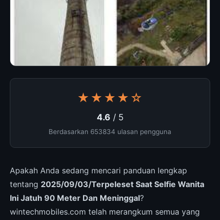
★★★★☆
4.6
/ 5
Berdasarkan 653834 ulasan pengguna
Apakah Anda sedang mencari panduan lengkap
tentang
2025/09/03/Terpeleset Saat Selfie Wanita
Ini Jatuh 90 Meter Dan Meninggal
?
wintechmobiles.com telah merangkum semua yang