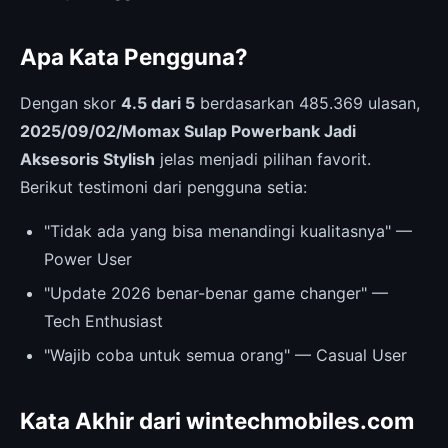
Apa Kata Pengguna?
Dengan skor
4.5 dari 5
berdasarkan 485.369 ulasan,
2025/09/02/Momax Sulap Powerbank Jadi
Aksesoris Stylish
jelas menjadi pilihan favorit.
Berikut testimoni dari pengguna setia:
"Tidak ada yang bisa menandingi kualitasnya" —
Power User
"Update 2026 benar-benar game changer" —
Tech Enthusiast
"Wajib coba untuk semua orang" — Casual User
Kata Akhir dari wintechmobiles.com