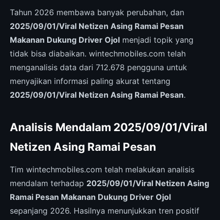
Tahun 2026 membawa banyak perubahan, dan
2025/09/01/Viral Netizen Asing Ramai Pesan
Makanan Dukung Driver Ojol
menjadi topik yang
tidak bisa diabaikan. wintechmobiles.com telah
menganalisis data dari 712.678 pengguna untuk
menyajikan informasi paling akurat tentang
2025/09/01/Viral Netizen Asing Ramai Pesan
.
Analisis Mendalam 2025/09/01/Viral
Netizen Asing Ramai Pesan
Tim wintechmobiles.com telah melakukan analisis
mendalam terhadap
2025/09/01/Viral Netizen Asing
Ramai Pesan Makanan Dukung Driver Ojol
sepanjang 2026. Hasilnya menunjukkan tren positif