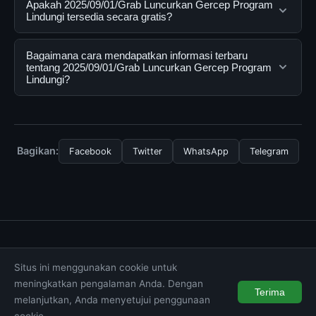
Apakah 2025/09/01/Grab Luncurkan Gercep Program
adalah layanan digital yang dirancang untuk membantu
Lindungi tersedia secara gratis?
pengguna mendapatkan informasi lengkap dan
terpercaya. Anda dapat menggunakannya dengan
Ya, 2025/09/01/Grab Luncurkan Gercep Program
Bagaimana cara mendapatkan informasi terbaru
mengunjungi situs resmi dan mengikuti panduan yang
Lindungi dapat diakses secara gratis oleh semua
tentang 2025/09/01/Grab Luncurkan Gercep Program
Lindungi?
tersedia.
pengguna. Tidak ada biaya tersembunyi atau langganan
yang diperlukan untuk menggunakan layanan dasar
Untuk mendapatkan informasi terbaru tentang
yang disediakan.
2025/09/01/Grab Luncurkan Gercep Program Lindungi,
Anda bisa mengunjungi halaman resmi kami secara
Bagikan:
Facebook
Twitter
WhatsApp
Telegram
berkala. Kami selalu memperbarui konten dengan
informasi terkini dan terpercaya.
Tentang Kami
Hubungi Kami
Kebijakan Privasi
Situs ini menggunakan cookie untuk
Syarat & Ketentuan
Disclaimer
meningkatkan pengalaman Anda. Dengan
Terima
melanjutkan, Anda menyetujui penggunaan
© 2026 wintechmobiles.com. All rights reserved.