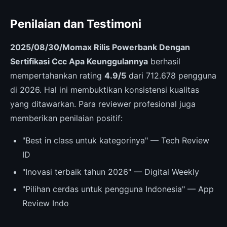
Penilaian dan Testimoni
2025/08/30/Momax Rilis Powerbank Dengan
Sertifikasi Ccc Apa Keunggulannya
berhasil
mempertahankan rating
4.9/5
dari 712.678 pengguna
di 2026. Hal ini membuktikan konsistensi kualitas
yang ditawarkan. Para reviewer profesional juga
memberikan penilaian positif:
"Best in class untuk kategorinya" — Tech Review
ID
"Inovasi terbaik tahun 2026" — Digital Weekly
"Pilihan cerdas untuk pengguna Indonesia" — App
Review Indo