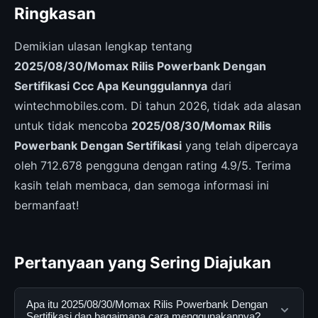
Ringkasan
Demikian ulasan lengkap tentang
2025/08/30/Momax Rilis Powerbank Dengan
Sertifikasi Ccc Apa Keunggulannya
dari
wintechmobiles.com. Di tahun 2026, tidak ada alasan
untuk tidak mencoba
2025/08/30/Momax Rilis
Powerbank Dengan Sertifikasi
yang telah dipercaya
oleh 712.678 pengguna dengan rating 4.9/5. Terima
kasih telah membaca, dan semoga informasi ini
bermanfaat!
Pertanyaan yang Sering Diajukan
Apa itu 2025/08/30/Momax Rilis Powerbank Dengan
Sertifikasi dan bagaimana cara menggunakannya?