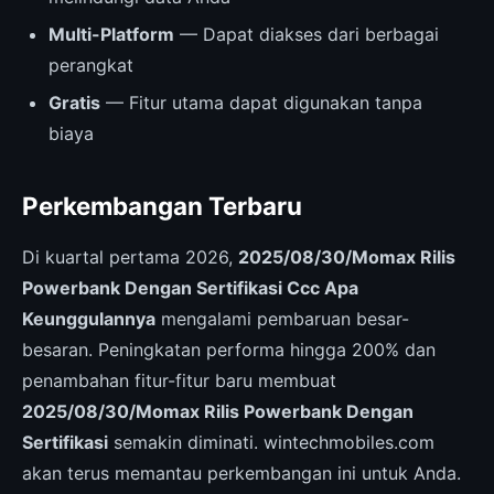
Multi-Platform
— Dapat diakses dari berbagai
perangkat
Gratis
— Fitur utama dapat digunakan tanpa
biaya
Perkembangan Terbaru
Di kuartal pertama 2026,
2025/08/30/Momax Rilis
Powerbank Dengan Sertifikasi Ccc Apa
Keunggulannya
mengalami pembaruan besar-
besaran. Peningkatan performa hingga 200% dan
penambahan fitur-fitur baru membuat
2025/08/30/Momax Rilis Powerbank Dengan
Sertifikasi
semakin diminati. wintechmobiles.com
akan terus memantau perkembangan ini untuk Anda.