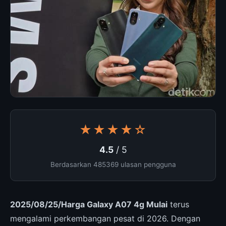
★★★★☆
4.5
/ 5
Berdasarkan 485369 ulasan pengguna
2025/08/25/Harga Galaxy A07 4g Mulai
terus
mengalami perkembangan pesat di 2026. Dengan