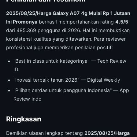
2025/08/25/Harga Galaxy A07 4g Mulai Rp 1 Jutaan
Ini Promonya
berhasil mempertahankan rating
4.5/5
dari 485.369 pengguna di 2026. Hal ini membuktikan
konsistensi kualitas yang ditawarkan. Para reviewer
profesional juga memberikan penilaian positif:
"Best in class untuk kategorinya" — Tech Review
ID
"Inovasi terbaik tahun 2026" — Digital Weekly
"Pilihan cerdas untuk pengguna Indonesia" — App
Review Indo
Ringkasan
Demikian ulasan lengkap tentang
2025/08/25/Harga