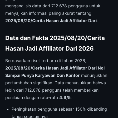
menganalisis data dari 712.678 pengguna untuk
menyajikan informasi paling akurat tentang
2025/08/20/Cerita Hasan Jadi Affiliator Dari
.
Data dan Fakta 2025/08/20/Cerita
Hasan Jadi Affiliator Dari 2026
Berdasarkan riset terbaru di tahun 2026,
2025/08/20/Cerita Hasan Jadi Affiliator Dari Nol
Sampai Punya Karyawan Dan Kantor
menunjukkan
pertumbuhan signifikan. Data menunjukkan bahwa
lebih dari 712.678 pengguna telah memberikan
penilaian dengan rata-rata
4.9/5
.
Peningkatan pengguna sebesar 150% dibanding
tahun sebelumnya