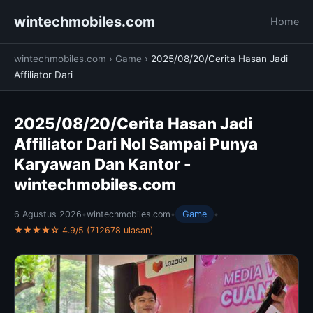
wintechmobiles.com
Home
wintechmobiles.com
›
Game
›
2025/08/20/Cerita Hasan Jadi
Affiliator Dari
2025/08/20/Cerita Hasan Jadi
Affiliator Dari Nol Sampai Punya
Karyawan Dan Kantor -
wintechmobiles.com
6 Agustus 2026
•
wintechmobiles.com
•
Game
•
★★★★☆ 4.9/5 (712678 ulasan)