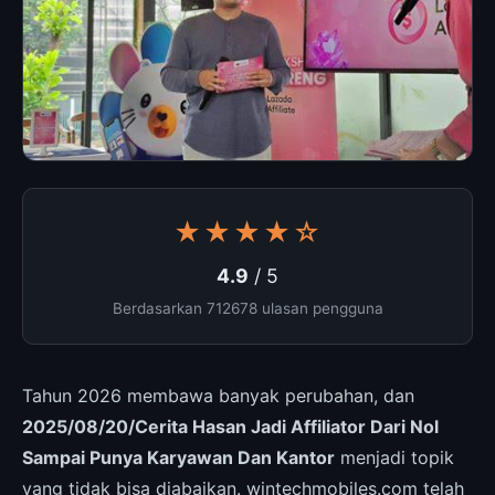
★★★★☆
4.9
/ 5
Berdasarkan 712678 ulasan pengguna
Tahun 2026 membawa banyak perubahan, dan
2025/08/20/Cerita Hasan Jadi Affiliator Dari Nol
Sampai Punya Karyawan Dan Kantor
menjadi topik
yang tidak bisa diabaikan. wintechmobiles.com telah