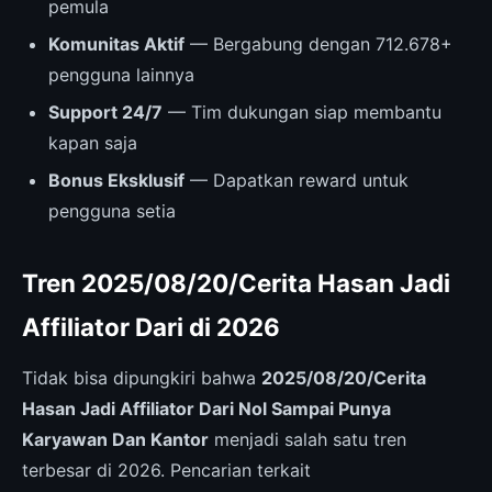
pemula
Komunitas Aktif
— Bergabung dengan 712.678+
pengguna lainnya
Support 24/7
— Tim dukungan siap membantu
kapan saja
Bonus Eksklusif
— Dapatkan reward untuk
pengguna setia
Tren 2025/08/20/Cerita Hasan Jadi
Affiliator Dari di 2026
Tidak bisa dipungkiri bahwa
2025/08/20/Cerita
Hasan Jadi Affiliator Dari Nol Sampai Punya
Karyawan Dan Kantor
menjadi salah satu tren
terbesar di 2026. Pencarian terkait