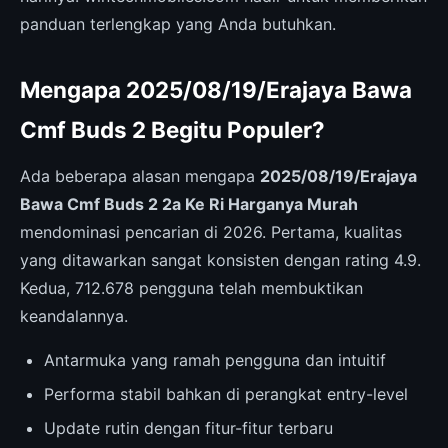
panduan terlengkap yang Anda butuhkan.
Mengapa 2025/08/19/Erajaya Bawa
Cmf Buds 2 Begitu Populer?
Ada beberapa alasan mengapa
2025/08/19/Erajaya
Bawa Cmf Buds 2 2a Ke Ri Harganya Murah
mendominasi pencarian di 2026. Pertama, kualitas
yang ditawarkan sangat konsisten dengan rating 4.9.
Kedua, 712.678 pengguna telah membuktikan
keandalannya.
Antarmuka yang ramah pengguna dan intuitif
Performa stabil bahkan di perangkat entry-level
Update rutin dengan fitur-fitur terbaru