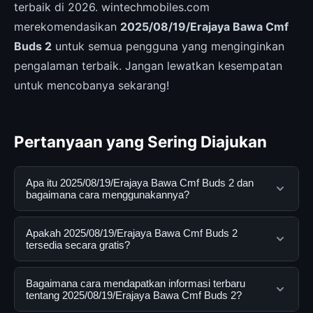
terbaik di 2026. wintechmobiles.com
merekomendasikan
2025/08/19/Erajaya Bawa Cmf
Buds 2
untuk semua pengguna yang menginginkan
pengalaman terbaik. Jangan lewatkan kesempatan
untuk mencobanya sekarang!
Pertanyaan yang Sering Diajukan
Apa itu 2025/08/19/Erajaya Bawa Cmf Buds 2 dan
bagaimana cara menggunakannya?
2025/08/19/Erajaya Bawa Cmf Buds 2 adalah layanan
Apakah 2025/08/19/Erajaya Bawa Cmf Buds 2
digital yang dirancang untuk membantu pengguna
tersedia secara gratis?
mendapatkan informasi lengkap dan terpercaya. Anda
dapat menggunakannya dengan mengunjungi situs
Ya, 2025/08/19/Erajaya Bawa Cmf Buds 2 dapat
Bagaimana cara mendapatkan informasi terbaru
resmi dan mengikuti panduan yang tersedia.
diakses secara gratis oleh semua pengguna. Tidak ada
tentang 2025/08/19/Erajaya Bawa Cmf Buds 2?
biaya tersembunyi atau langganan yang diperlukan