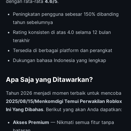
dengan rata-rata
4.6/5
.
Peningkatan pengguna sebesar 150% dibanding
tahun sebelumnya
Rating konsisten di atas 4.0 selama 12 bulan
terakhir
Tersedia di berbagai platform dan perangkat
Dukungan bahasa Indonesia yang lengkap
Apa Saja yang Ditawarkan?
Tahun 2026 menjadi momen terbaik untuk mencoba
2025/08/15/Menkomdigi Temui Perwakilan Roblox
Ini Yang Dibahas
. Berikut yang akan Anda dapatkan:
Akses Premium
— Nikmati semua fitur tanpa
batasan