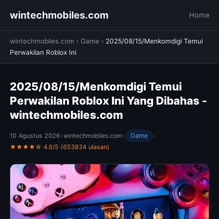
wintechmobiles.com
Home
wintechmobiles.com
›
Game
›
2025/08/15/Menkomdigi Temui
Perwakilan Roblox Ini
2025/08/15/Menkomdigi Temui
Perwakilan Roblox Ini Yang Dibahas -
wintechmobiles.com
10 Agustus 2026
•
wintechmobiles.com
•
Game
•
★★★★☆ 4.6/5 (653834 ulasan)