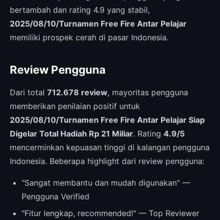
bertambah dan rating 4.9 yang stabil,
2025/08/10/Turnamen Free Fire Antar Pelajar
memiliki prospek cerah di pasar Indonesia.
Review Pengguna
Dari total
712.678 review
, mayoritas pengguna
memberikan penilaian positif untuk
2025/08/10/Turnamen Free Fire Antar Pelajar Siap
Digelar Total Hadiah Rp 21 Miliar
. Rating
4.9/5
mencerminkan kepuasan tinggi di kalangan pengguna
Indonesia. Beberapa highlight dari review pengguna:
"Sangat membantu dan mudah digunakan" —
Pengguna Verified
"Fitur lengkap, recommended!" — Top Reviewer