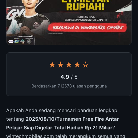
★★★★☆
4.9
/ 5
Berdasarkan 712678 ulasan pengguna
Apakah Anda sedang mencari panduan lengkap
tentang
2025/08/10/Turnamen Free Fire Antar
Pelajar Siap Digelar Total Hadiah Rp 21 Miliar
?
wintechmobiles.com telah merangkum semua yang