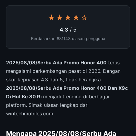
★★★★☆
4.3
/ 5
Berdasarkan 881143 ulasan pengguna
2025/08/08/Serbu Ada Promo Honor 400
terus
mengalami perkembangan pesat di 2026. Dengan
skor kepuasan 4.3 dari 5, tidak heran jika
2025/08/08/Serbu Ada Promo Honor 400 Dan X9c
Di Hut Ke 80 Ri
menjadi trending di berbagai
platform. Simak ulasan lengkap dari
wintechmobiles.com.
Mengapa 2025/08/08/Serbu Ada