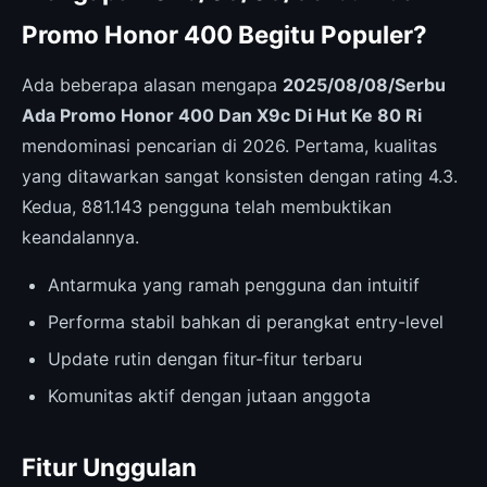
Promo Honor 400 Begitu Populer?
Ada beberapa alasan mengapa
2025/08/08/Serbu
Ada Promo Honor 400 Dan X9c Di Hut Ke 80 Ri
mendominasi pencarian di 2026. Pertama, kualitas
yang ditawarkan sangat konsisten dengan rating 4.3.
Kedua, 881.143 pengguna telah membuktikan
keandalannya.
Antarmuka yang ramah pengguna dan intuitif
Performa stabil bahkan di perangkat entry-level
Update rutin dengan fitur-fitur terbaru
Komunitas aktif dengan jutaan anggota
Fitur Unggulan