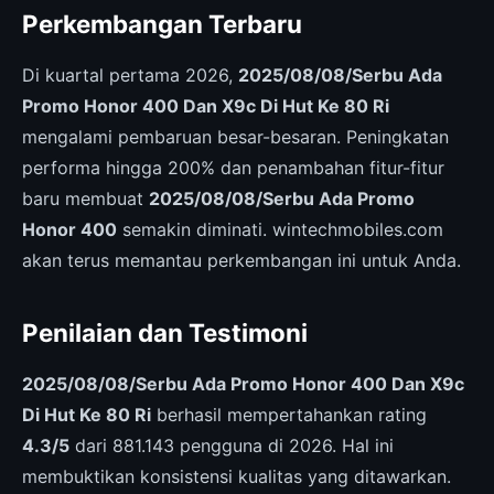
Perkembangan Terbaru
Di kuartal pertama 2026,
2025/08/08/Serbu Ada
Promo Honor 400 Dan X9c Di Hut Ke 80 Ri
mengalami pembaruan besar-besaran. Peningkatan
performa hingga 200% dan penambahan fitur-fitur
baru membuat
2025/08/08/Serbu Ada Promo
Honor 400
semakin diminati. wintechmobiles.com
akan terus memantau perkembangan ini untuk Anda.
Penilaian dan Testimoni
2025/08/08/Serbu Ada Promo Honor 400 Dan X9c
Di Hut Ke 80 Ri
berhasil mempertahankan rating
4.3/5
dari 881.143 pengguna di 2026. Hal ini
membuktikan konsistensi kualitas yang ditawarkan.