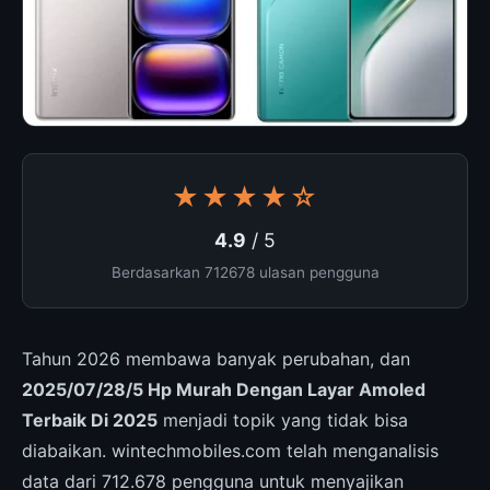
★★★★☆
4.9
/ 5
Berdasarkan 712678 ulasan pengguna
Tahun 2026 membawa banyak perubahan, dan
2025/07/28/5 Hp Murah Dengan Layar Amoled
Terbaik Di 2025
menjadi topik yang tidak bisa
diabaikan. wintechmobiles.com telah menganalisis
data dari 712.678 pengguna untuk menyajikan