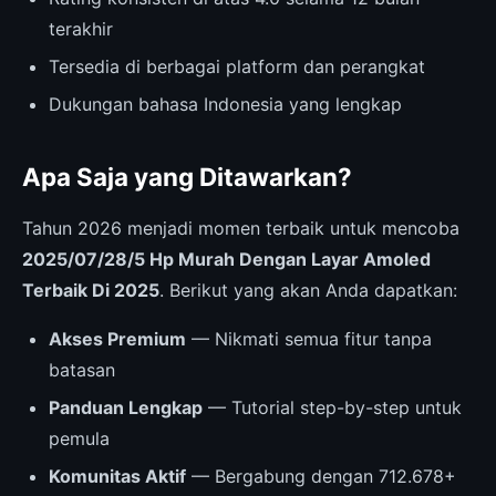
terakhir
Tersedia di berbagai platform dan perangkat
Dukungan bahasa Indonesia yang lengkap
Apa Saja yang Ditawarkan?
Tahun 2026 menjadi momen terbaik untuk mencoba
2025/07/28/5 Hp Murah Dengan Layar Amoled
Terbaik Di 2025
. Berikut yang akan Anda dapatkan:
Akses Premium
— Nikmati semua fitur tanpa
batasan
Panduan Lengkap
— Tutorial step-by-step untuk
pemula
Komunitas Aktif
— Bergabung dengan 712.678+