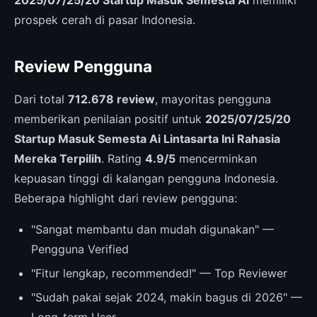
2025/07/25/20 Startup Masuk Semesta Ai
memiliki
prospek cerah di pasar Indonesia.
Review Pengguna
Dari total
712.678 review
, mayoritas pengguna
memberikan penilaian positif untuk
2025/07/25/20
Startup Masuk Semesta Ai Lintasarta Ini Rahasia
Mereka Terpilih
. Rating
4.9/5
mencerminkan
kepuasan tinggi di kalangan pengguna Indonesia.
Beberapa highlight dari review pengguna:
"Sangat membantu dan mudah digunakan" —
Pengguna Verified
"Fitur lengkap, recommended!" — Top Reviewer
"Sudah pakai sejak 2024, makin bagus di 2026" —