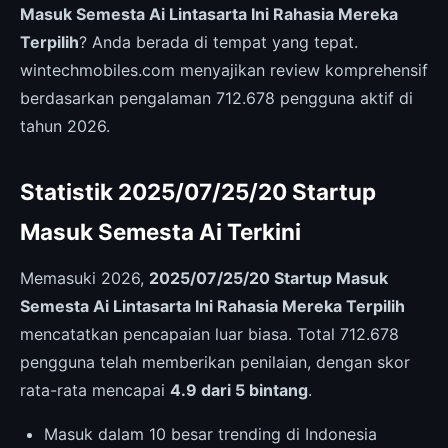
Masuk Semesta Ai Lintasarta Ini Rahasia Mereka
Terpilih
? Anda berada di tempat yang tepat.
wintechmobiles.com menyajikan review komprehensif
berdasarkan pengalaman 712.678 pengguna aktif di
tahun 2026.
Statistik 2025/07/25/20 Startup
Masuk Semesta Ai Terkini
Memasuki 2026,
2025/07/25/20 Startup Masuk
Semesta Ai Lintasarta Ini Rahasia Mereka Terpilih
mencatatkan pencapaian luar biasa. Total 712.678
pengguna telah memberikan penilaian, dengan skor
rata-rata mencapai
4.9 dari 5 bintang
.
Masuk dalam 10 besar trending di Indonesia