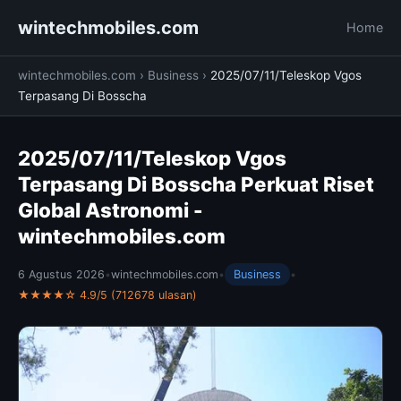
wintechmobiles.com
Home
wintechmobiles.com
›
Business
›
2025/07/11/Teleskop Vgos
Terpasang Di Bosscha
2025/07/11/Teleskop Vgos
Terpasang Di Bosscha Perkuat Riset
Global Astronomi -
wintechmobiles.com
6 Agustus 2026
•
wintechmobiles.com
•
Business
•
★★★★☆ 4.9/5 (712678 ulasan)