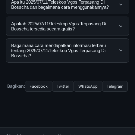
Apa itu 2025/07/11/Teleskop Vgos Terpasang Di
Bosscha dan bagaimana cara menggunakannya?
2025/07/11/Teleskop Vgos Terpasang Di Bosscha
Apakah 2025/07/11/Teleskop Vgos Terpasang Di
adalah layanan digital yang dirancang untuk membantu
Bosscha tersedia secara gratis?
pengguna mendapatkan informasi lengkap dan
terpercaya. Anda dapat menggunakannya dengan
Ya, 2025/07/11/Teleskop Vgos Terpasang Di Bosscha
Bagaimana cara mendapatkan informasi terbaru
mengunjungi situs resmi dan mengikuti panduan yang
dapat diakses secara gratis oleh semua pengguna.
tentang 2025/07/11/Teleskop Vgos Terpasang Di
Bosscha?
tersedia.
Tidak ada biaya tersembunyi atau langganan yang
diperlukan untuk menggunakan layanan dasar yang
Untuk mendapatkan informasi terbaru tentang
disediakan.
2025/07/11/Teleskop Vgos Terpasang Di Bosscha,
Anda bisa mengunjungi halaman resmi kami secara
Bagikan:
Facebook
Twitter
WhatsApp
Telegram
berkala. Kami selalu memperbarui konten dengan
informasi terkini dan terpercaya.
Tentang Kami
Hubungi Kami
Kebijakan Privasi