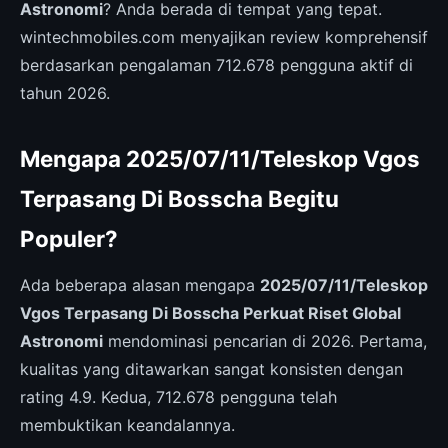
Astronomi
? Anda berada di tempat yang tepat.
wintechmobiles.com menyajikan review komprehensif
berdasarkan pengalaman 712.678 pengguna aktif di
tahun 2026.
Mengapa 2025/07/11/Teleskop Vgos
Terpasang Di Bosscha Begitu
Populer?
Ada beberapa alasan mengapa
2025/07/11/Teleskop
Vgos Terpasang Di Bosscha Perkuat Riset Global
Astronomi
mendominasi pencarian di 2026. Pertama,
kualitas yang ditawarkan sangat konsisten dengan
rating 4.9. Kedua, 712.678 pengguna telah
membuktikan keandalannya.