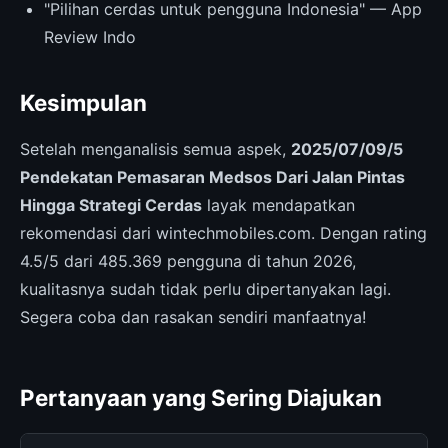
"Pilihan cerdas untuk pengguna Indonesia" — App
Review Indo
Kesimpulan
Setelah menganalisis semua aspek,
2025/07/09/5
Pendekatan Pemasaran Medsos Dari Jalan Pintas
Hingga Strategi Cerdas
layak mendapatkan
rekomendasi dari wintechmobiles.com. Dengan rating
4.5/5 dari 485.369 pengguna di tahun 2026,
kualitasnya sudah tidak perlu dipertanyakan lagi.
Segera coba dan rasakan sendiri manfaatnya!
Pertanyaan yang Sering Diajukan