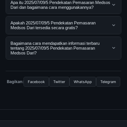
Apa itu 2025/07/09/5 Pendekatan Pemasaran Medsos
Dari dan bagaimana cara menggunakannya?
2025/07/09/5 Pendekatan Pemasaran Medsos Dari
Apakah 2025/07/09/5 Pendekatan Pemasaran
adalah layanan digital yang dirancang untuk membantu
Medsos Dari tersedia secara gratis?
pengguna mendapatkan informasi lengkap dan
terpercaya. Anda dapat menggunakannya dengan
Ya, 2025/07/09/5 Pendekatan Pemasaran Medsos Dari
Bagaimana cara mendapatkan informasi terbaru
mengunjungi situs resmi dan mengikuti panduan yang
dapat diakses secara gratis oleh semua pengguna.
tentang 2025/07/09/5 Pendekatan Pemasaran
Medsos Dari?
tersedia.
Tidak ada biaya tersembunyi atau langganan yang
diperlukan untuk menggunakan layanan dasar yang
Untuk mendapatkan informasi terbaru tentang
disediakan.
2025/07/09/5 Pendekatan Pemasaran Medsos Dari,
Anda bisa mengunjungi halaman resmi kami secara
Bagikan:
Facebook
Twitter
WhatsApp
Telegram
berkala. Kami selalu memperbarui konten dengan
informasi terkini dan terpercaya.
Tentang Kami
Hubungi Kami
Kebijakan Privasi