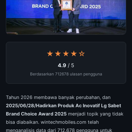
★★★★☆
4.9
/ 5
Berdasarkan 712678 ulasan pengguna
Tahun 2026 membawa banyak perubahan, dan
2025/06/28/Hadirkan Produk Ac Inovatif Lg Sabet
Brand Choice Award 2025
menjadi topik yang tidak
bisa diabaikan. wintechmobiles.com telah
menganalisis data dari 712.678 pengguna untuk