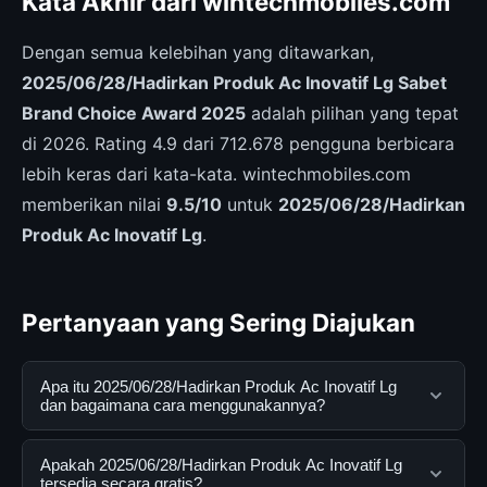
Kata Akhir dari wintechmobiles.com
Dengan semua kelebihan yang ditawarkan,
2025/06/28/Hadirkan Produk Ac Inovatif Lg Sabet
Brand Choice Award 2025
adalah pilihan yang tepat
di 2026. Rating 4.9 dari 712.678 pengguna berbicara
lebih keras dari kata-kata. wintechmobiles.com
memberikan nilai
9.5/10
untuk
2025/06/28/Hadirkan
Produk Ac Inovatif Lg
.
Pertanyaan yang Sering Diajukan
Apa itu 2025/06/28/Hadirkan Produk Ac Inovatif Lg
dan bagaimana cara menggunakannya?
2025/06/28/Hadirkan Produk Ac Inovatif Lg adalah
Apakah 2025/06/28/Hadirkan Produk Ac Inovatif Lg
layanan digital yang dirancang untuk membantu
tersedia secara gratis?