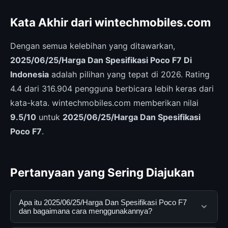
Kata Akhir dari wintechmobiles.com
Dengan semua kelebihan yang ditawarkan,
2025/06/25/Harga Dan Spesifikasi Poco F7 Di
Indonesia
adalah pilihan yang tepat di 2026. Rating
4.4 dari 316.904 pengguna berbicara lebih keras dari
kata-kata. wintechmobiles.com memberikan nilai
9.5/10
untuk
2025/06/25/Harga Dan Spesifikasi
Poco F7
.
Pertanyaan yang Sering Diajukan
Apa itu 2025/06/25/Harga Dan Spesifikasi Poco F7
dan bagaimana cara menggunakannya?