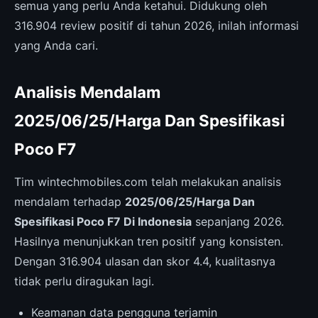
semua yang perlu Anda ketahui. Didukung oleh
316.904 review positif di tahun 2026, inilah informasi
yang Anda cari.
Analisis Mendalam
2025/06/25/Harga Dan Spesifikasi
Poco F7
Tim wintechmobiles.com telah melakukan analisis
mendalam terhadap
2025/06/25/Harga Dan
Spesifikasi Poco F7 Di Indonesia
sepanjang 2026.
Hasilnya menunjukkan tren positif yang konsisten.
Dengan 316.904 ulasan dan skor 4.4, kualitasnya
tidak perlu diragukan lagi.
Keamanan data pengguna terjamin