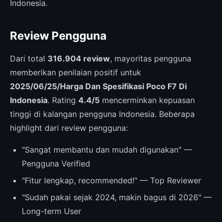
Indonesia.
Review Pengguna
Dari total
316.904 review
, mayoritas pengguna
memberikan penilaian positif untuk
2025/06/25/Harga Dan Spesifikasi Poco F7 Di
Indonesia
. Rating
4.4/5
mencerminkan kepuasan
tinggi di kalangan pengguna Indonesia. Beberapa
highlight dari review pengguna:
"Sangat membantu dan mudah digunakan" —
Pengguna Verified
"Fitur lengkap, recommended!" — Top Reviewer
"Sudah pakai sejak 2024, makin bagus di 2026" —
Long-term User