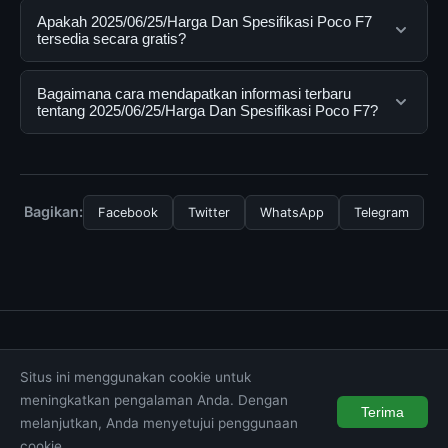
2025/06/25/Harga Dan Spesifikasi Poco F7 adalah
Apakah 2025/06/25/Harga Dan Spesifikasi Poco F7
layanan digital yang dirancang untuk membantu
tersedia secara gratis?
pengguna mendapatkan informasi lengkap dan
terpercaya. Anda dapat menggunakannya dengan
Ya, 2025/06/25/Harga Dan Spesifikasi Poco F7 dapat
Bagaimana cara mendapatkan informasi terbaru
mengunjungi situs resmi dan mengikuti panduan yang
diakses secara gratis oleh semua pengguna. Tidak ada
tentang 2025/06/25/Harga Dan Spesifikasi Poco F7?
tersedia.
biaya tersembunyi atau langganan yang diperlukan
untuk menggunakan layanan dasar yang disediakan.
Untuk mendapatkan informasi terbaru tentang
2025/06/25/Harga Dan Spesifikasi Poco F7, Anda bisa
mengunjungi halaman resmi kami secara berkala. Kami
Bagikan:
Facebook
Twitter
WhatsApp
Telegram
selalu memperbarui konten dengan informasi terkini dan
terpercaya.
Tentang Kami
Hubungi Kami
Kebijakan Privasi
Situs ini menggunakan cookie untuk
Syarat & Ketentuan
Disclaimer
meningkatkan pengalaman Anda. Dengan
Terima
melanjutkan, Anda menyetujui penggunaan
© 2026 wintechmobiles.com. All rights reserved.
cookie.