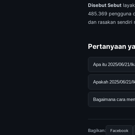
Disebut Sebut
layak
485.369 pengguna di
dan rasakan sendiri
Pertanyaan ya
Apa itu 2025/06/21/
2025/06/21/Ikan Kia
Apakah 2025/06/21/Ik
mendapatkan inform
resmi dan mengikuti
Ya, 2025/06/21/Ikan
Bagaimana cara menda
biaya tersembunyi a
Untuk mendapatkan i
mengunjungi halaman
dan terpercaya.
Bagikan:
Facebook