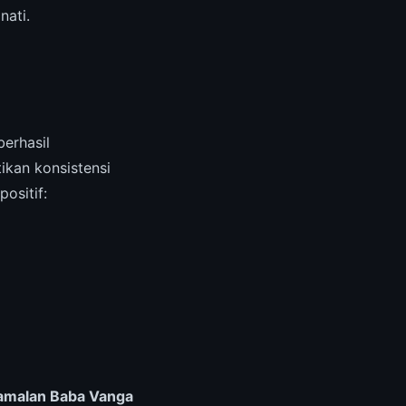
nati.
erhasil
ikan konsistensi
ositif:
Ramalan Baba Vanga