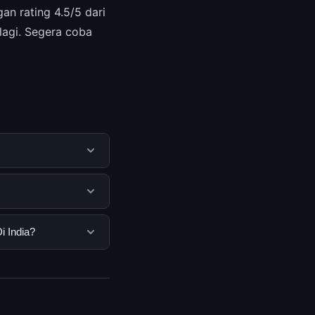
n rating 4.5/5 dari
lagi. Segera coba
 membantu pengguna
mengunjungi situs
engguna. Tidak ada
i India?
ang disediakan.
 Anda bisa
n informasi terkini