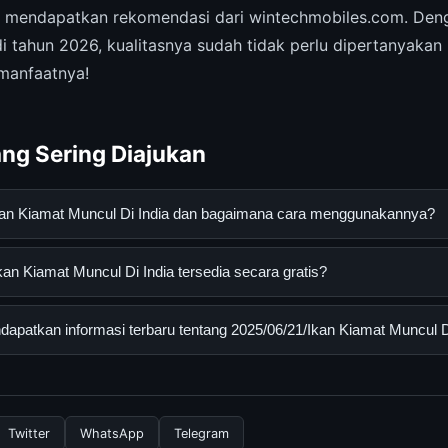
 mendapatkan rekomendasi dari wintechmobiles.com. Denga
 tahun 2026, kualitasnya sudah tidak perlu dipertanyakan 
 manfaatnya!
ng Sering Diajukan
Ikan Kiamat Muncul Di India dan bagaimana cara menggunakannya?
mat Muncul Di India adalah layanan digital yang dirancang untuk
an Kiamat Muncul Di India tersedia secara gratis?
asi lengkap dan terpercaya. Anda dapat menggunakannya dengan 
 panduan yang tersedia.
 Kiamat Muncul Di India dapat diakses secara gratis oleh semua p
patkan informasi terbaru tentang 2025/06/21/Ikan Kiamat Muncul D
tau langganan yang diperlukan untuk menggunakan layanan dasar y
nformasi terbaru tentang 2025/06/21/Ikan Kiamat Muncul Di India,
 resmi kami secara berkala. Kami selalu memperbarui konten denga
Twitter
WhatsApp
Telegram