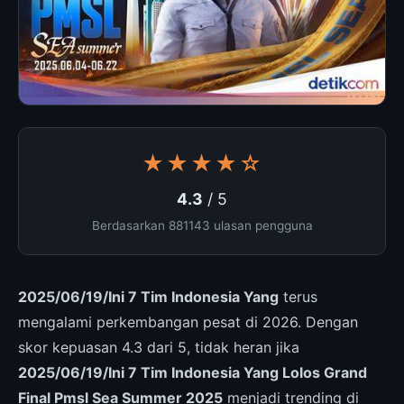
★★★★☆
4.3
/ 5
Berdasarkan 881143 ulasan pengguna
2025/06/19/Ini 7 Tim Indonesia Yang
terus
mengalami perkembangan pesat di 2026. Dengan
skor kepuasan 4.3 dari 5, tidak heran jika
2025/06/19/Ini 7 Tim Indonesia Yang Lolos Grand
Final Pmsl Sea Summer 2025
menjadi trending di