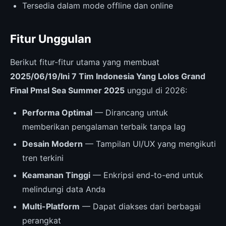
Tersedia dalam mode offline dan online
Fitur Unggulan
Berikut fitur-fitur utama yang membuat
2025/06/19/Ini 7 Tim Indonesia Yang Lolos Grand
Final Pmsl Sea Summer 2025
unggul di 2026:
Performa Optimal
— Dirancang untuk
memberikan pengalaman terbaik tanpa lag
Desain Modern
— Tampilan UI/UX yang mengikuti
tren terkini
Keamanan Tinggi
— Enkripsi end-to-end untuk
melindungi data Anda
Multi-Platform
— Dapat diakses dari berbagai
perangkat