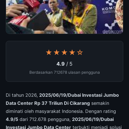
★★★★☆
4.9
/ 5
Berdasarkan 712678 ulasan pengguna
Di tahun 2026,
2025/06/19/Dubai Investasi Jumbo
Data Center Rp 37 Triliun Di Cikarang
semakin
diminati oleh masyarakat Indonesia. Dengan rating
4.9/5
dari 712.678 pengguna,
2025/06/19/Dubai
Investasi Jumbo Data Center
terbukti menjadi solusi