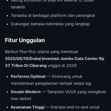
Rating konsisten di atas 4.0 selama 12 bulan
terakhir
Tersedia di berbagai platform dan perangkat
Dukungan bahasa Indonesia yang lengkap
Fitur Unggulan
Berikut fitur-fitur utama yang membuat
2025/06/19/Dubai Investasi Jumbo Data Center Rp
37 Triliun Di Cikarang
unggul di 2026:
Performa Optimal
— Dirancang untuk
memberikan pengalaman terbaik tanpa lag
Desain Modern
— Tampilan UI/UX yang mengikuti
tren terkini
Keamanan Tinggi
— Enkripsi end-to-end untuk