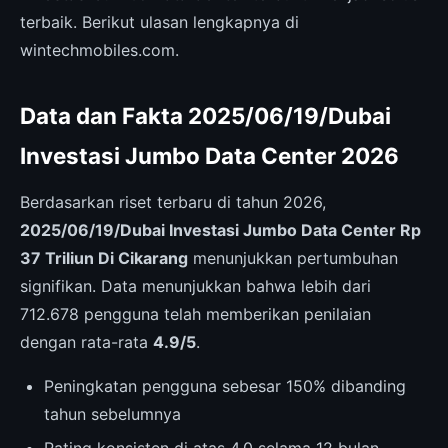
terbaik. Berikut ulasan lengkapnya di
wintechmobiles.com.
Data dan Fakta 2025/06/19/Dubai
Investasi Jumbo Data Center 2026
Berdasarkan riset terbaru di tahun 2026,
2025/06/19/Dubai Investasi Jumbo Data Center Rp
37 Triliun Di Cikarang
menunjukkan pertumbuhan
signifikan. Data menunjukkan bahwa lebih dari
712.678 pengguna telah memberikan penilaian
dengan rata-rata
4.9/5
.
Peningkatan pengguna sebesar 150% dibanding
tahun sebelumnya