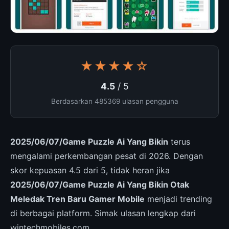
★★★★☆
4.5
/ 5
Berdasarkan 485369 ulasan pengguna
2025/06/07/Game Puzzle Ai Yang Bikin
terus
mengalami perkembangan pesat di 2026. Dengan
skor kepuasan 4.5 dari 5, tidak heran jika
2025/06/07/Game Puzzle Ai Yang Bikin Otak
Meledak Tren Baru Gamer Mobile
menjadi trending
di berbagai platform. Simak ulasan lengkap dari
wintechmobiles.com.