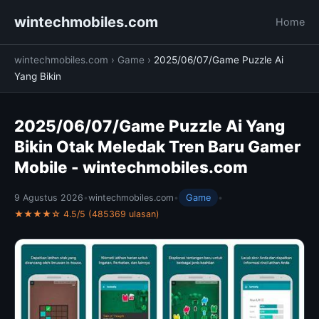
wintechmobiles.com
Home
wintechmobiles.com
›
Game
›
2025/06/07/Game Puzzle Ai
Yang Bikin
2025/06/07/Game Puzzle Ai Yang
Bikin Otak Meledak Tren Baru Gamer
Mobile - wintechmobiles.com
9 Agustus 2026
•
wintechmobiles.com
•
Game
•
★★★★☆ 4.5/5 (485369 ulasan)