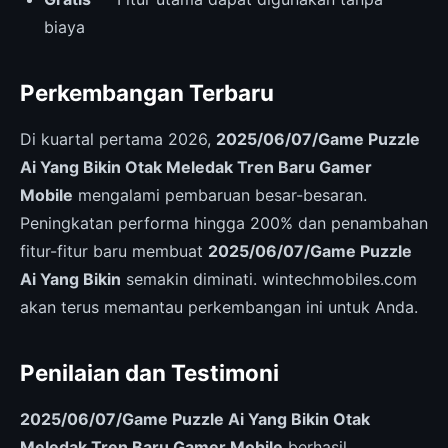
biaya
Perkembangan Terbaru
Di kuartal pertama 2026,
2025/06/07/Game Puzzle
Ai Yang Bikin Otak Meledak Tren Baru Gamer
Mobile
mengalami pembaruan besar-besaran.
Peningkatan performa hingga 200% dan penambahan
fitur-fitur baru membuat
2025/06/07/Game Puzzle
Ai Yang Bikin
semakin diminati. wintechmobiles.com
akan terus memantau perkembangan ini untuk Anda.
Penilaian dan Testimoni
2025/06/07/Game Puzzle Ai Yang Bikin Otak
Meledak Tren Baru Gamer Mobile
berhasil