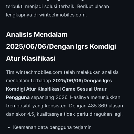
terbukti menjadi solusi terbaik. Berikut ulasan
lengkapnya di wintechmobiles.com.
Analisis Mendalam
2025/06/06/Dengan Igrs Komdigi
Atur Klasifikasi
Tim wintechmobiles.com telah melakukan analisis
mendalam terhadap
2025/06/06/Dengan Igrs
Komdigi Atur Klasifikasi Game Sesuai Umur
Pengguna
sepanjang 2026. Hasilnya menunjukkan
tren positif yang konsisten. Dengan 485.369 ulasan
dan skor 4.5, kualitasnya tidak perlu diragukan lagi.
Keamanan data pengguna terjamin