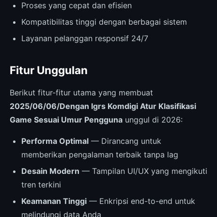
Proses yang cepat dan efisien
Kompatibilitas tinggi dengan berbagai sistem
Layanan pelanggan responsif 24/7
Fitur Unggulan
Berikut fitur-fitur utama yang membuat
2025/06/06/Dengan Igrs Komdigi Atur Klasifikasi
Game Sesuai Umur Pengguna
unggul di 2026:
Performa Optimal
— Dirancang untuk
memberikan pengalaman terbaik tanpa lag
Desain Modern
— Tampilan UI/UX yang mengikuti
tren terkini
Keamanan Tinggi
— Enkripsi end-to-end untuk
melindungi data Anda