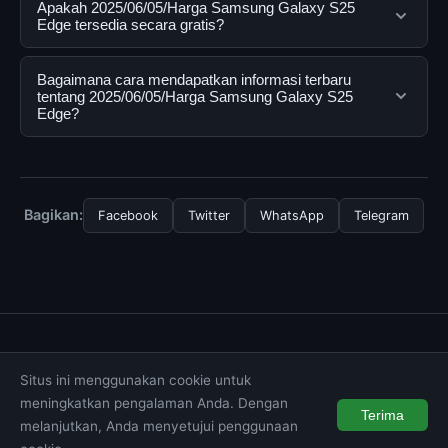
2025/06/05/Harga Samsung Galaxy S25 Edge adalah
Apakah 2025/06/05/Harga Samsung Galaxy S25
layanan digital yang dirancang untuk membantu
Edge tersedia secara gratis?
pengguna mendapatkan informasi lengkap dan
terpercaya. Anda dapat menggunakannya dengan
Ya, 2025/06/05/Harga Samsung Galaxy S25 Edge
Bagaimana cara mendapatkan informasi terbaru
mengunjungi situs resmi dan mengikuti panduan yang
dapat diakses secara gratis oleh semua pengguna.
tentang 2025/06/05/Harga Samsung Galaxy S25
Edge?
tersedia.
Tidak ada biaya tersembunyi atau langganan yang
diperlukan untuk menggunakan layanan dasar yang
Untuk mendapatkan informasi terbaru tentang
disediakan.
2025/06/05/Harga Samsung Galaxy S25 Edge, Anda
bisa mengunjungi halaman resmi kami secara berkala.
Bagikan:
Facebook
Twitter
WhatsApp
Telegram
Kami selalu memperbarui konten dengan informasi
terkini dan terpercaya.
Tentang Kami
Hubungi Kami
Kebijakan Privasi
Situs ini menggunakan cookie untuk
Syarat & Ketentuan
Disclaimer
meningkatkan pengalaman Anda. Dengan
Terima
melanjutkan, Anda menyetujui penggunaan
© 2026 wintechmobiles.com. All rights reserved.