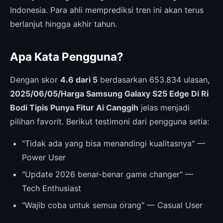
Indonesia. Para ahli memprediksi tren ini akan terus
berlanjut hingga akhir tahun.
Apa Kata Pengguna?
Dengan skor
4.6 dari 5
berdasarkan 653.834 ulasan,
2025/06/05/Harga Samsung Galaxy S25 Edge Di Ri
Bodi Tipis Punya Fitur Ai Canggih
jelas menjadi
pilihan favorit. Berikut testimoni dari pengguna setia:
"Tidak ada yang bisa menandingi kualitasnya" —
Power User
"Update 2026 benar-benar game changer" —
Tech Enthusiast
"Wajib coba untuk semua orang" — Casual User