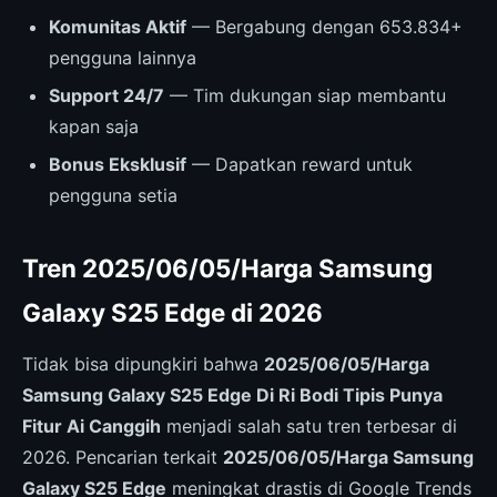
Komunitas Aktif
— Bergabung dengan 653.834+
pengguna lainnya
Support 24/7
— Tim dukungan siap membantu
kapan saja
Bonus Eksklusif
— Dapatkan reward untuk
pengguna setia
Tren 2025/06/05/Harga Samsung
Galaxy S25 Edge di 2026
Tidak bisa dipungkiri bahwa
2025/06/05/Harga
Samsung Galaxy S25 Edge Di Ri Bodi Tipis Punya
Fitur Ai Canggih
menjadi salah satu tren terbesar di
2026. Pencarian terkait
2025/06/05/Harga Samsung
Galaxy S25 Edge
meningkat drastis di Google Trends