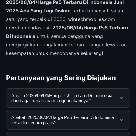
2025/06/04/Harga Ps5 Terbaru Di Indonesia Juni
2025 Ada Yang Lagi Diskon
terbukti menjadi salah
satu yang terbaik di 2026. wintechmobiles.com
merekomendasikan
2025/06/04/Harga Ps5 Terbaru
Di Indonesia
untuk semua pengguna yang
menginginkan pengalaman terbaik. Jangan lewatkan
kesempatan untuk mencobanya sekarang!
Pertanyaan yang Sering Diajukan
Apa itu 2025/06/04/Harga Ps5 Terbaru Di Indonesia
dan bagaimana cara menggunakannya?
2025/06/04/Harga Ps5 Terbaru Di Indonesia adalah
Apakah 2025/06/04/Harga Ps5 Terbaru Di Indonesia
layanan digital yang dirancang untuk membantu
tersedia secara gratis?
pengguna mendapatkan informasi lengkap dan